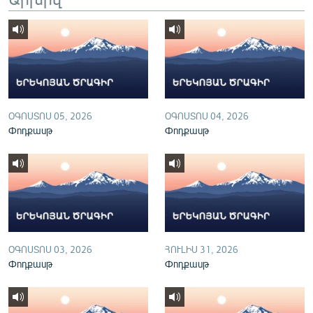
English
Русский
ՀԵՏԵՎԵՔ ՄԵԶ
ՕԳՈՍՏՈՍ 05, 2026
ՕԳՈՍՏՈՍ 04, 2026
Փոդքասթ
Փոդքասթ
«Ազատության» բոլոր կայքերը
ՕԳՈՍՏՈՍ 03, 2026
ՀՈՒԼԻՍ 31, 2026
Փոդքասթ
Փոդքասթ