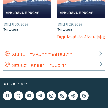
ՀՈՒԼԻՍ 30, 2026
ՀՈՒԼԻՍ 29, 2026
Փոդքասթ
Փոդքասթ
Բոլոր հեռարձակումների արխիվը
ՏԵՍՆԵԼ TV ՀԱՂՈՐԴՈՒՄՆԵՐԸ
ՏԵՍՆԵԼ ՀԱՂՈՐԴՈՒՄՆԵՐԸ
ՀԵՏԵՎԵՔ ՄԵԶ