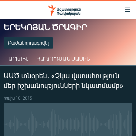
Մատչելիության
հղումներ
Անցնել
ԵՐԵԿՈՅԱՆ ԾՐԱԳԻՐ
հիմնական
ԱԶԱՏՈՒԹՅՈՒՆ TV
բովանդակությանը
ՀԱՅԱՍՏԱՆ
Բաժանորդագրվել
Անցնել
հիմնական
ՔԱՂԱՔԱԿԱՆ
ԱՐԽԻՎ
ՀԱՂՈՐԴՄԱՆ ՄԱՍԻՆ
մենյուին
ԸՆՏՐՈՒԹՅՈՒՆՆԵՐ 2026
Որոնում
ԲԱԺԱՆՈՐԴԱԳՐՎԵԼ
ԱԱԾ տնօրեն․ «Չկա վստահություն
ԻՐԱՎՈՒՆՔ
մեր իշխանությունների նկատմամբ»
ՀԱՍԱՐԱԿՈՒԹՅՈՒՆ
Spotify
ՏՆՏԵՍՈՒԹՅՈՒՆ
հուլիս 16, 2015
Բաժանորդագրվել
ՂԱՐԱԲԱՂ
ՊԱՏԵՐԱԶՄԻ 6 ՇԱԲԱԹՆԵՐԸ
No media source currently available
ՏԱՐԱԾԱՇՐՋԱՆ