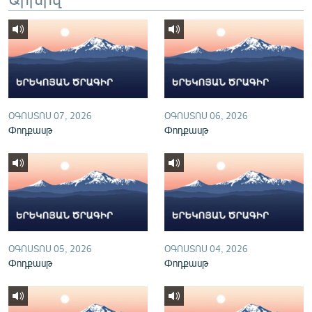
English
Русский
ՀԵՏԵՎԵՔ ՄԵԶ
ՕԳՈՍՏՈՍ 07, 2026
ՕԳՈՍՏՈՍ 06, 2026
Փոդքասթ
Փոդքասթ
«Ազատության» բոլոր կայքերը
ՕԳՈՍՏՈՍ 05, 2026
ՕԳՈՍՏՈՍ 04, 2026
Փոդքասթ
Փոդքասթ