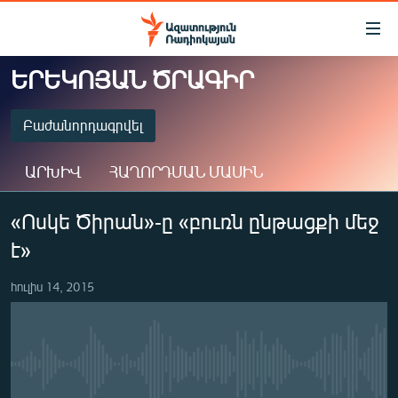
Մատչելիության
հղումներ
Անցնել
ԵՐԵԿՈՅԱՆ ԾՐԱԳԻՐ
հիմնական
ԱԶԱՏՈՒԹՅՈՒՆ TV
բովանդակությանը
ՀԱՅԱՍՏԱՆ
Բաժանորդագրվել
Անցնել
հիմնական
ՔԱՂԱՔԱԿԱՆ
ԱՐԽԻՎ
ՀԱՂՈՐԴՄԱՆ ՄԱՍԻՆ
մենյուին
ԸՆՏՐՈՒԹՅՈՒՆՆԵՐ 2026
Որոնում
ԲԱԺԱՆՈՐԴԱԳՐՎԵԼ
«Ոսկե Ծիրան»-ը «բուռն ընթացքի մեջ
ԻՐԱՎՈՒՆՔ
է»
ՀԱՍԱՐԱԿՈՒԹՅՈՒՆ
Spotify
ՏՆՏԵՍՈՒԹՅՈՒՆ
հուլիս 14, 2015
Բաժանորդագրվել
ՂԱՐԱԲԱՂ
ՊԱՏԵՐԱԶՄԻ 6 ՇԱԲԱԹՆԵՐԸ
No media source currently available
ՏԱՐԱԾԱՇՐՋԱՆ