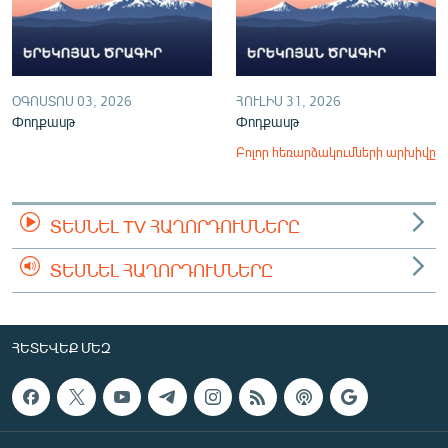
ՕԳՈՍՏՈՍ 03, 2026
ՀՈՒԼԻՍ 31, 2026
Փոդքասթ
Փոդքասթ
Բոլոր հեռարձակումների արխիվը
ՏԵՍՆԵԼ TV ՀԱՂՈՐԴՈՒՄՆԵՐԸ
ՏԵՍՆԵԼ ՀԱՂՈՐԴՈՒՄՆԵՐԸ
ՀԵՏԵՎԵՔ ՄԵԶ