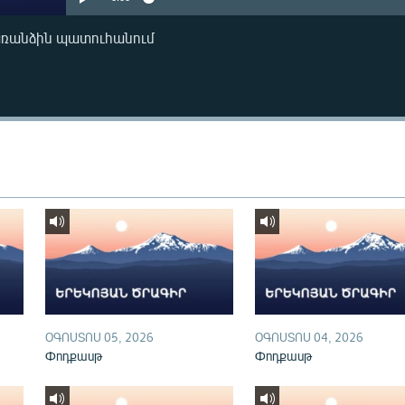
առանձին պատուհանում
ՕԳՈՍՏՈՍ 05, 2026
ՕԳՈՍՏՈՍ 04, 2026
Փոդքասթ
Փոդքասթ