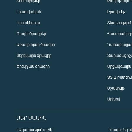
Տեսանյութեր
Քաղաքակա
Լրատվական
Իրավունք
Կիրակնօրյա
Տնտեսությու
Ռադիոծրագրեր
Հասարակութ
Առավոտյան ծրագիր
Ղարաբաղյան
Ցերեկային ծրագիր
Տարածաշրջ
Հայերեն
Երեկոյան ծրագիր
Միջազգային
English
ՏՏ և Ինտեր
Русский
Մշակույթ
ՀԵՏԵՎԵՔ ՄԵԶ
Արխիվ
ՄԵՐ ՄԱՍԻՆ
«Ազատություն» ռ/կ
Կապը մեզ հ