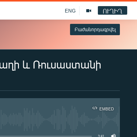
ՈՒՂԻՂ
ENG
Բաժանորդագրվել
բաղի և Ռուսաստանի
EMBED
ble
3:41