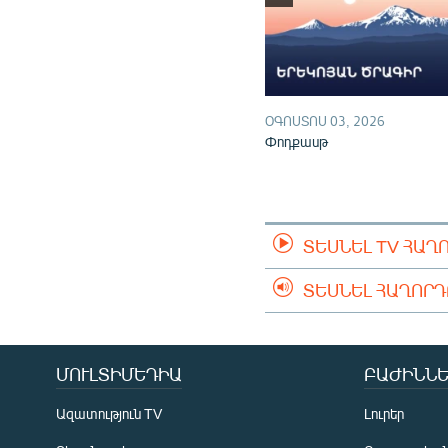
ՕԳՈՍՏՈՍ 03, 2026
Փոդքասթ
ՏԵՍՆԵԼ TV ՀԱՂ
ՏԵՍՆԵԼ ՀԱՂՈՐ
ՄՈՒԼՏԻՄԵԴԻԱ
ԲԱԺԻՆՆԵ
Ազատություն TV
Լուրեր