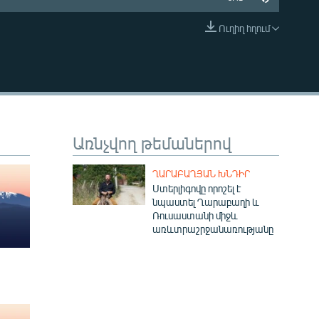
Ուղիղ հղում
EMBED
Առնչվող թեմաներով
ՂԱՐԱԲԱՂՅԱՆ ԽՆԴԻՐ
Ստերլիգովը որոշել է
նպաստել Ղարաբաղի և
Ռուսաստանի միջև
առևտրաշրջանառությանը