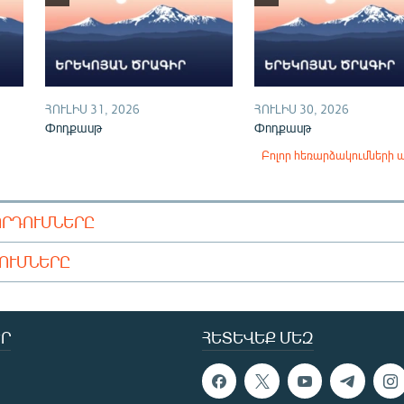
ՀՈՒԼԻՍ 31, 2026
ՀՈՒԼԻՍ 30, 2026
Փոդքասթ
Փոդքասթ
Բոլոր հեռարձակումների 
ՈՐԴՈՒՄՆԵՐԸ
ԴՈՒՄՆԵՐԸ
Ր
ՀԵՏԵՎԵՔ ՄԵԶ