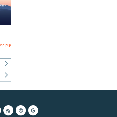
արխիվը