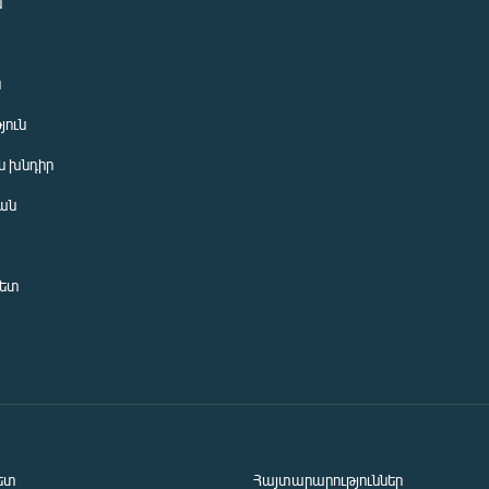
ն
ն
յուն
 խնդիր
ան
նետ
ետ
Հայտարարություններ