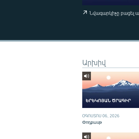
ՄԻՋԱԶԳԱՅԻՆ
ՄՇԱԿՈՒՅԹ
Նվագարկիչը բացել 
ՍՊՈՐՏ
ՄԵԿՆԱԲԱՆՈՒԹՅՈՒՆ
ՏՏ ԵՒ ԻՆՏԵՐՆԵՏ
ԿՈՐՈՆԱՎԻՐՈՒՍ
Արխիվ
ԱՐԽԻՎ
ՏԵՍԱՆՅՈՒԹԵՐ
ԲԱՆԱՎԵՃ
ՁԳՏԵԼՈՎ ԼԱՎԱԳՈՒՅՆԻՆ
ՓՈԴՔԱՍԹ
ՕԳՈՍՏՈՍ 06, 2026
Փոդքասթ