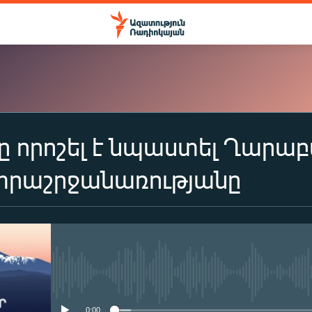
ը որոշել է նպաստել Ղարա
ԲԱԺԱՆՈՐԴԱԳՐՎԵԼ
տրաշրջանառությանը
Apple Podcasts
Spotify
No media source currently availa
Բաժանորդագրվել
0:00