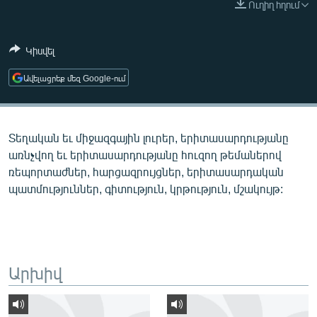
Ուղիղ հղում
ՄԻՋԱԶԳԱՅԻՆ
ՄՇԱԿՈՒՅԹ
Կիսվել
ՍՊՈՐՏ
Ավելացրեք մեզ Google-ում
ՄԵԿՆԱԲԱՆՈՒԹՅՈՒՆ
ՏՏ ԵՒ ԻՆՏԵՐՆԵՏ
Տեղական եւ միջազգային լուրեր, երիտասարդությանը
ԿՈՐՈՆԱՎԻՐՈՒՍ
առնչվող եւ երիտասարդությանը հուզող թեմաներով
ԱՐԽԻՎ
ռեպորտաժներ, հարցազրույցներ, երիտասարդական
պատմություններ, գիտություն, կրթություն, մշակույթ:
ՏԵՍԱՆՅՈՒԹԵՐ
ԲԱՆԱՎԵՃ
ՁԳՏԵԼՈՎ ԼԱՎԱԳՈՒՅՆԻՆ
ՓՈԴՔԱՍԹ
Արխիվ
Հայերեն