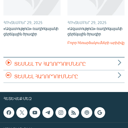
ՀՈԿՏԵՄԲԵՐ 29, 2025
ՀՈԿՏԵՄԲԵՐ 29, 2025
«Ազատություն» ռադիոկայանի
«Ազատություն» ռադիոկայանի
ցերեկային ծրագիր
ցերեկային ծրագիր
Բոլոր հեռարձակումների արխիվը
ՏԵՍՆԵԼ TV ՀԱՂՈՐԴՈՒՄՆԵՐԸ
ՏԵՍՆԵԼ ՀԱՂՈՐԴՈՒՄՆԵՐԸ
ՀԵՏԵՎԵՔ ՄԵԶ