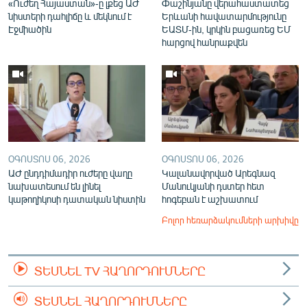
«Ուժեղ Հայաստան»-ը լքեց ԱԺ
Փաշինյանը վերահաստատեց
նիստերի դահլիճը և մեկնում է
Երևանի հավատարմությունը
Էջմիածին
ԵԱՏՄ-ին, կրկին բացառեց ԵՄ
հարցով հանրաքվեն
ՕԳՈՍՏՈՍ 06, 2026
ՕԳՈՍՏՈՍ 06, 2026
ԱԺ ընդդիմադիր ուժերը վաղը
Կալանավորված Արեգնազ
նախատեսում են լինել
Մանուկյանի դստեր հետ
կաթողիկոսի դատական նիստին
հոգեբան է աշխատում
Բոլոր հեռարձակումների արխիվը
ՏԵՍՆԵԼ TV ՀԱՂՈՐԴՈՒՄՆԵՐԸ
ՏԵՍՆԵԼ ՀԱՂՈՐԴՈՒՄՆԵՐԸ