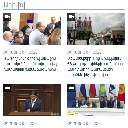
Արխիվ
English
Русский
ՀԵՏԵՎԵՔ ՄԵԶ
ՕԳՈՍՏՈՍ 07, 2026
ՕԳՈՍՏՈՍ 07, 2026
Կաթողիկոսի գործով առաջին
Սեպտեմբերի 1-ից Մոսկվայում
դատական նիստն ավարտվեց
ՀՀ քաղաքացիների համար նոր
դատավորի ինքնաբացարկով
պարտադիր պահանջներ
«Ազատության» բոլոր կայքերը
կգործեն. ինչ է փոխվում
ՕԳՈՍՏՈՍ 07, 2026
ՕԳՈՍՏՈՍ 07, 2026