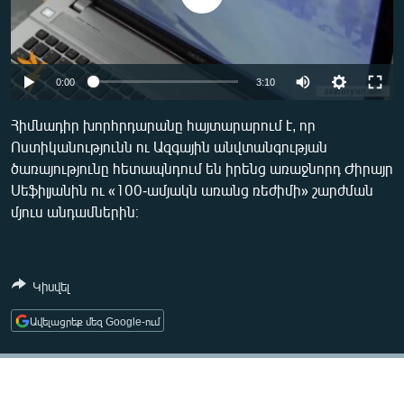
ՄԻՋԱԶԳԱՅԻՆ
ՄՇԱԿՈՒՅԹ
ՍՊՈՐՏ
0:00
3:10
ՄԵԿՆԱԲԱՆՈՒԹՅՈՒՆ
Հիմնադիր խորհրդարանը հայտարարում է, որ
ՏՏ ԵՒ ԻՆՏԵՐՆԵՏ
Ոստիկանությունն ու Ազգային անվտանգության
ծառայությունը հետապնդում են իրենց առաջնորդ Ժիրայր
ԿՈՐՈՆԱՎԻՐՈՒՍ
Սեֆիլյանին ու «100-ամյակն առանց ռեժիմի» շարժման
ԱՐԽԻՎ
մյուս անդամներին։
ՏԵՍԱՆՅՈՒԹԵՐ
ԲԱՆԱՎԵՃ
Կիսվել
ՁԳՏԵԼՈՎ ԼԱՎԱԳՈՒՅՆԻՆ
Ավելացրեք մեզ Google-ում
ՓՈԴՔԱՍԹ
Հայերեն