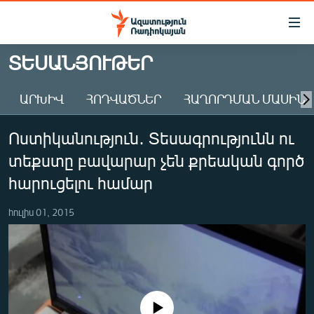
Մատչելիության
հղումներ
Անցնել
ՏԵՍԱՆՅՈՒԹԵՐ
հիմնական
ԱԶԱՏՈՒԹՅՈՒՆ TV
բովանդակությանը
ԱՐԽԻՎ
ՀՈԴՎԱԾՆԵՐ
ՀԱՂՈՐԴՄԱՆ ՄԱՍԻՆ
ՀԱՅԱՍՏԱՆ
Անցնել
հիմնական
ՔԱՂԱՔԱԿԱՆ
Ոստիկանություն․ Տեսագրությունն ու
մենյուին
ԸՆՏՐՈՒԹՅՈՒՆՆԵՐ 2026
Որոնում
տեքստը բավարար չեն քրեական գործ
ԻՐԱՎՈՒՆՔ
հարուցելու համար
ՀԱՍԱՐԱԿՈՒԹՅՈՒՆ
հուլիս 01, 2015
ՏՆՏԵՍՈՒԹՅՈՒՆ
ՂԱՐԱԲԱՂ
ՊԱՏԵՐԱԶՄԻ 6 ՇԱԲԱԹՆԵՐԸ
ՏԱՐԱԾԱՇՐՋԱՆ
No media source currently available