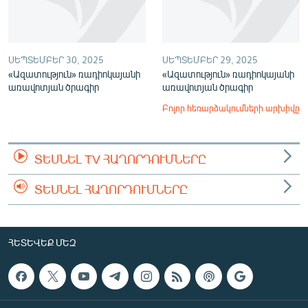
ՍԵՊՏԵՄԲԵՐ 30, 2025
ՍԵՊՏԵՄԲԵՐ 29, 2025
«Ազատություն» ռադիոկայանի
«Ազատություն» ռադիոկայանի
առավոտյան ծրագիր
առավոտյան ծրագիր
Բոլոր հեռարձակումների արխիվը
ՏԵՍՆԵԼ TV ՀԱՂՈՐԴՈՒՄՆԵՐԸ
ՏԵՍՆԵԼ ՀԱՂՈՐԴՈՒՄՆԵՐԸ
ՀԵՏԵՎԵՔ ՄԵԶ