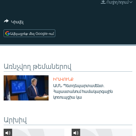
Ուղիղ հղում
ՄԻՋԱԶԳԱՅԻՆ
ՄՇԱԿՈՒՅԹ
Կիսվել
ՍՊՈՐՏ
Ավելացրեք մեզ Google-ում
ՄԵԿՆԱԲԱՆՈՒԹՅՈՒՆ
ՏՏ ԵՒ ԻՆՏԵՐՆԵՏ
ԿՈՐՈՆԱՎԻՐՈՒՍ
Առնչվող թեմաներով
ԱՐԽԻՎ
ԻՐԱՎՈՒՆՔ
ՏԵՍԱՆՅՈՒԹԵՐ
ԱՄՆ Պետդեպարտամենտ.
Հայաստանում համակարգային
ԲԱՆԱՎԵՃ
կոռուպցիա կա
ՁԳՏԵԼՈՎ ԼԱՎԱԳՈՒՅՆԻՆ
ՓՈԴՔԱՍԹ
Արխիվ
Հայերեն