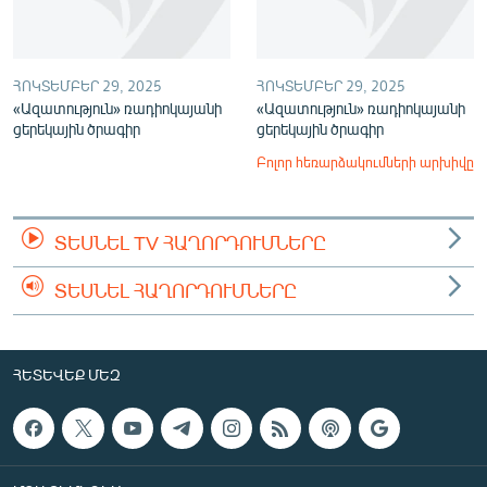
ՀՈԿՏԵՄԲԵՐ 29, 2025
ՀՈԿՏԵՄԲԵՐ 29, 2025
«Ազատություն» ռադիոկայանի
«Ազատություն» ռադիոկայանի
ցերեկային ծրագիր
ցերեկային ծրագիր
Բոլոր հեռարձակումների արխիվը
ՏԵՍՆԵԼ TV ՀԱՂՈՐԴՈՒՄՆԵՐԸ
ՏԵՍՆԵԼ ՀԱՂՈՐԴՈՒՄՆԵՐԸ
ՀԵՏԵՎԵՔ ՄԵԶ