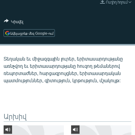
Ուղիղ հղում
ՄԻՋԱԶԳԱՅԻՆ
ՄՇԱԿՈՒՅԹ
Կիսվել
ՍՊՈՐՏ
Ավելացրեք մեզ Google-ում
ՄԵԿՆԱԲԱՆՈՒԹՅՈՒՆ
ՏՏ ԵՒ ԻՆՏԵՐՆԵՏ
Տեղական եւ միջազգային լուրեր, երիտասարդությանը
ԿՈՐՈՆԱՎԻՐՈՒՍ
առնչվող եւ երիտասարդությանը հուզող թեմաներով
ԱՐԽԻՎ
ռեպորտաժներ, հարցազրույցներ, երիտասարդական
պատմություններ, գիտություն, կրթություն, մշակույթ:
ՏԵՍԱՆՅՈՒԹԵՐ
ԲԱՆԱՎԵՃ
ՁԳՏԵԼՈՎ ԼԱՎԱԳՈՒՅՆԻՆ
ՓՈԴՔԱՍԹ
Արխիվ
Հայերեն