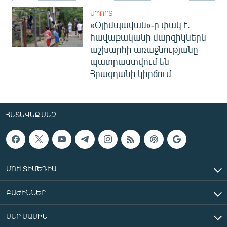
ՍՊՈՐՏ
«Օլիմպավան»-ը փակ է.
հավաքականի մարզիկներն
աշխարհի առաջնությանը
պատրաստվում են
Հրազդանի կիրճում
ՀԵՏԵՎԵՔ ՄԵԶ
ՄՈՒԼՏԻՄԵԴԻԱ
ԲԱԺԻՆՆԵՐ
ՄԵՐ ՄԱՍԻՆ