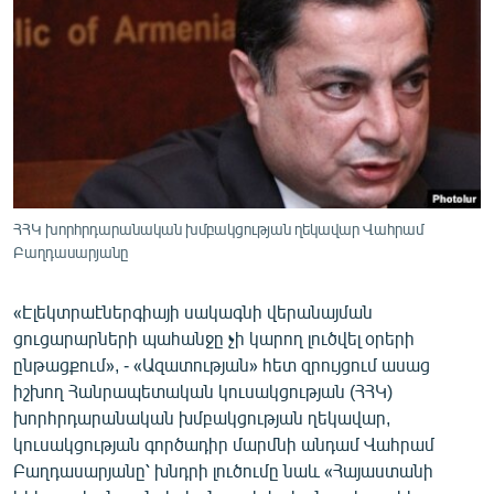
ՄԻՋԱԶԳԱՅԻՆ
ՄՇԱԿՈՒՅԹ
ՍՊՈՐՏ
ՄԵԿՆԱԲԱՆՈՒԹՅՈՒՆ
ՏՏ ԵՒ ԻՆՏԵՐՆԵՏ
ԿՈՐՈՆԱՎԻՐՈՒՍ
ՀՀԿ խորհրդարանական խմբակցության ղեկավար Վահրամ
Բաղդասարյանը
ԱՐԽԻՎ
ՏԵՍԱՆՅՈՒԹԵՐ
«Էլեկտրաէներգիայի սակագնի վերանայման
ԲԱՆԱՎԵՃ
ցուցարարների պահանջը չի կարող լուծվել օրերի
ընթացքում», - «Ազատության» հետ զրույցում ասաց
ՁԳՏԵԼՈՎ ԼԱՎԱԳՈՒՅՆԻՆ
իշխող Հանրապետական կուսակցության (ՀՀԿ)
ՓՈԴՔԱՍԹ
խորհրդարանական խմբակցության ղեկավար,
կուսակցության գործադիր մարմնի անդամ Վահրամ
Բաղդասարյանը՝ խնդրի լուծումը նաև «Հայաստանի
Հայերեն