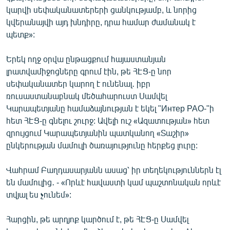
կարվի սեփականատերերի ցանկությամբ, և նորից
կվերանայվի այդ խնդիրը, դրա համար ժամանակ է
պետք»:
Երեկ ողջ օրվա ընթացքում հայաստանյան
լրատվամիջոցները գրում էին, թե ՀԷՑ-ը նոր
սեփականատեր կարող է ունենալ․ իբր
ռուսաստանաբնակ մեծահարուստ Սամվել
Կարապետյանը համաձայնության է եկել "Интер РАО-"ի
հետ ՀԷՑ-ը գնելու շուրջ: Ավելի ուշ «Ազատության» հետ
զրույցում Կարապետյանին պատկանող «Տաշիր»
ընկերության մամուլի ծառայությունը հերքեց լուրը:
Վահրամ Բաղդասարյանն ասաց՝ իր տեղեկություններն էլ
են մամուլից․ - «Որևէ հավաստի կամ պաշտոնական որևէ
տվյալ ես չունեմ»:
Հարցին, թե արդյոք կարծում է, թե ՀԷՑ-ը Սամվել