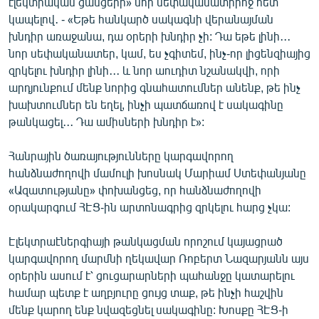
էլեկտրական ցանցերի» նոր սեփականատիրոջ հետ
English
կապելով․ - «Եթե հանկարծ սակագնի վերանայման
խնդիր առաջանա, դա օրերի խնդիր չի: Դա եթե լինի․․․
Русский
նոր սեփականատեր, կամ, ես չգիտեմ, ինչ-որ լիցենզիայից
զրկելու խնդիր լինի․․․ և նոր աուդիտ նշանակվի, որի
ՀԵՏԵՎԵՔ ՄԵԶ
արդյունքում մենք նորից գնահատումներ անենք, թե ինչ
խախտումներ են եղել, ինչի պատճառով է սակագինը
թանկացել․․․ Դա ամիսների խնդիր է»:
Հանրային ծառայությունները կարգավորող
հանձնաժողովի մամուլի խոսնակ Մարիամ Ստեփանյանը
«Ազատության» բոլոր կայքերը
«Ազատությանը» փոխանցեց, որ հանձնաժողովի
օրակարգում ՀԷՑ-ին արտոնագրից զրկելու հարց չկա:
Էլեկտրաէներգիայի թանկացման որոշում կայացրած
կարգավորող մարմնի ղեկավար Ռոբերտ Նազարյանն այս
օրերին ասում է՝ ցուցարարների պահանջը կատարելու
համար պետք է աղբյուրը ցույց տաք, թե ինչի հաշվին
մենք կարող ենք նվազեցնել սակագինը: Խոսքը ՀԷՑ-ի