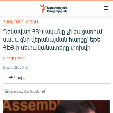
Մատչելիության
հղումներ
Անցնել
ՀԱՍԱՐԱԿՈՒԹՅՈՒՆ
հիմնական
ԱԶԱՏՈՒԹՅՈՒՆ TV
Ղեկավար ՀՀԿ-ականը չի բացառում
բովանդակությանը
ՀԱՅԱՍՏԱՆ
Անցնել
սակագնի վերանայման հարցը՝ եթե
հիմնական
ՔԱՂԱՔԱԿԱՆ
ՀԷՑ-ի սեփականատերը փոխվի
մենյուին
ԸՆՏՐՈՒԹՅՈՒՆՆԵՐ 2026
Որոնում
Աստղիկ Բեդեւյան
ԻՐԱՎՈՒՆՔ
հունիս 25, 2015
ՀԱՍԱՐԱԿՈՒԹՅՈՒՆ
Կիսվել
ՏՆՏԵՍՈՒԹՅՈՒՆ
ՂԱՐԱԲԱՂ
Ավելացրեք մեզ Google-ում
ՊԱՏԵՐԱԶՄԻ 6 ՇԱԲԱԹՆԵՐԸ
ՏԱՐԱԾԱՇՐՋԱՆ