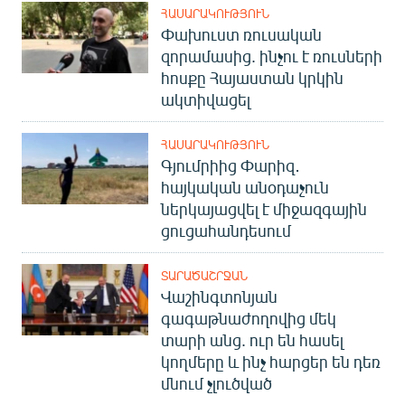
ՀԱՍԱՐԱԿՈՒԹՅՈՒՆ
Փախուստ ռուսական
զորամասից. ինչու է ռուսների
հոսքը Հայաստան կրկին
ակտիվացել
ՀԱՍԱՐԱԿՈՒԹՅՈՒՆ
Գյումրիից Փարիզ․
հայկական անօդաչուն
ներկայացվել է միջազգային
ցուցահանդեսում
ՏԱՐԱԾԱՇՐՋԱՆ
Վաշինգտոնյան
գագաթնաժողովից մեկ
տարի անց. ուր են հասել
կողմերը և ինչ հարցեր են դեռ
մնում չլուծված