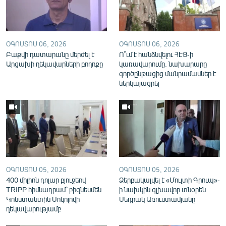
English
Русский
ՕԳՈՍՏՈՍ 06, 2026
ՕԳՈՍՏՈՍ 06, 2026
Բաքվի դատարանը մերժել է
ՀԵՏԵՎԵՔ ՄԵԶ
Ո՞ւմ է հանձնվելու ՀԷՑ-ի
Արցախի ղեկավարների բողոքը
կառավարումը. նախարարը
գործընթացից մանրամասներ է
ներկայացրել
«Ազատության» բոլոր կայքերը
ՕԳՈՍՏՈՍ 05, 2026
ՕԳՈՍՏՈՍ 05, 2026
400 միլիոն դոլար բյուջեով
Ձերբակալվել է «Մուլտի Գրուպ»-
TRIPP հիմնադրամ՝ բիզնեսմեն
ի նախկին գլխավոր տնօրեն
Կոնստանտին Սոկոլովի
Սեդրակ Առուստամյանը
ղեկավարությամբ