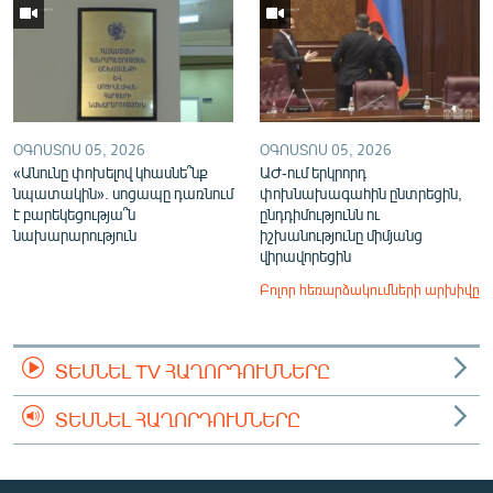
ՕԳՈՍՏՈՍ 05, 2026
ՕԳՈՍՏՈՍ 05, 2026
«Անունը փոխելով կհասնե՞նք
ԱԺ-ում երկրորդ
նպատակին». սոցապը դառնում
փոխնախագահին ընտրեցին,
է բարեկեցությա՞ն
ընդդիմությունն ու
նախարարություն
իշխանությունը միմյանց
վիրավորեցին
Բոլոր հեռարձակումների արխիվը
ՏԵՍՆԵԼ TV ՀԱՂՈՐԴՈՒՄՆԵՐԸ
ՏԵՍՆԵԼ ՀԱՂՈՐԴՈՒՄՆԵՐԸ