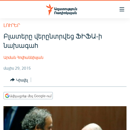
Մատչելիության
հղումներ
Անցնել
ԼՈՒՐԵՐ
հիմնական
ԱԶԱՏՈՒԹՅՈՒՆ TV
Բլատերը վերընտրվեց ՖԻՖԱ-ի
բովանդակությանը
ՀԱՅԱՍՏԱՆ
Անցնել
նախագահ
հիմնական
ՔԱՂԱՔԱԿԱՆ
մենյուին
Արման Հովհաննիսյան
ԸՆՏՐՈՒԹՅՈՒՆՆԵՐ 2026
Որոնում
մայիս 29, 2015
ԻՐԱՎՈՒՆՔ
Կիսվել
ՀԱՍԱՐԱԿՈՒԹՅՈՒՆ
ՏՆՏԵՍՈՒԹՅՈՒՆ
Ավելացրեք մեզ Google-ում
ՂԱՐԱԲԱՂ
ՊԱՏԵՐԱԶՄԻ 6 ՇԱԲԱԹՆԵՐԸ
ՏԱՐԱԾԱՇՐՋԱՆ