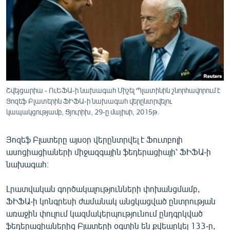
ՄԻՋԱԶԳԱՅԻՆ
ՄՇԱԿՈՒՅԹ
ՍՊՈՐՏ
ՄԵԿՆԱԲԱՆՈՒԹՅՈՒՆ
ՏՏ ԵՒ ԻՆՏԵՐՆԵՏ
Շվեյցարիա - ՈւԵՖԱ-ի նախագահ Միշել Պլատինին շնորհավորում է
ԿՈՐՈՆԱՎԻՐՈՒՍ
Յոզեֆ Բլատերին ՖԻՖԱ-ի նախագահ վերընտրվելու
կապակցությամբ, Ցյուրիխ, 29-ը մայիսի, 2015թ.
ԱՐԽԻՎ
ՏԵՍԱՆՅՈՒԹԵՐ
Յոզեֆ Բլատերը այսօր վերընտրվել է Ֆուտբոլի
ասոցիացիաների միջազգային ֆեդերացիայի՝ ՖԻՖԱ-ի
ԲԱՆԱՎԵՃ
նախագահ։
ՁԳՏԵԼՈՎ ԼԱՎԱԳՈՒՅՆԻՆ
Լրատվական գործակալությունների փոխանցմամբ,
ՓՈԴՔԱՍԹ
ՖԻՖԱ-ի կոնգրեսի ժամանակ անցկացված ընտրության
առաջին փուլում կազմակերպությունում ընդգրկված
Հայերեն
ֆեդերացիաներից Բլատերի օգտին են քվեարկել 133-ը,