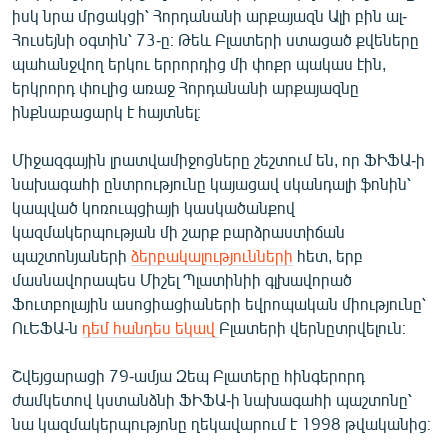
իսկ նրա մրցակցի՝ Հորդանանի արքայազն Ալի բին ալ-
English
Հուսեյնի օգտին՝ 73-ը։ Թեև Բլատերի ստացած քվեները
Русский
պահանջվող երկու երրորդից մի փոքր պակաս էին,
երկրորդ փուլից առաջ Հորդանանի արքայազնը
ՀԵՏԵՎԵՔ ՄԵԶ
ինքնաբացարկ է հայտնել։
Միջազգային լրատվամիջոցները շեշտում են, որ ՖԻՖԱ-ի
նախագահի ընտրությունը կայացավ սկանդալի ֆոնին՝
կապված կոռուպցիայի կասկածանքով
կազմակերպության մի շարք բարձրաստիճան
«Ազատության» բոլոր կայքերը
պաշտոնյաների
ձերբակալությունների
հետ, երբ
մասնավորապես Միշել Պլատինիի գլխավորած
Ֆուտբոլային ասոցիացիաների եվրոպական միությունը՝
ՈւԵՖԱ-ն
դեմ հանդես եկավ
Բլատերի վերնըտրվելուն։
Շվեյցարացի 79-ամյա Զեպ Բլատերը հինգերորդ
ժամկետով կստանձնի ՖԻՖԱ-ի նախագահի պաշտոնը՝
նա կազմակերպությոնը ղեկավարում է 1998 թվականից։