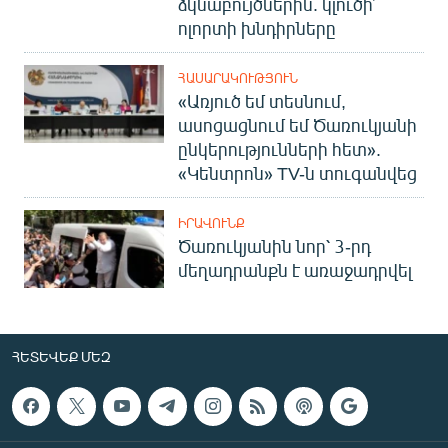
ձկնաբույծներին. կլուծի՞
ոլորտի խնդիրները
ՀԱՍԱՐԱԿՈՒԹՅՈՒՆ
«Առյուծ եմ տեսնում,
ասոցացնում եմ Ծառուկյանի
ընկերությունների հետ».
«Կենտրոն» TV-ն տուգանվեց
ԻՐԱՎՈՒՆՔ
Ծառուկյանին նոր՝ 3-րդ
մեղադրանքն է առաջադրվել
ՀԵՏԵՎԵՔ ՄԵԶ