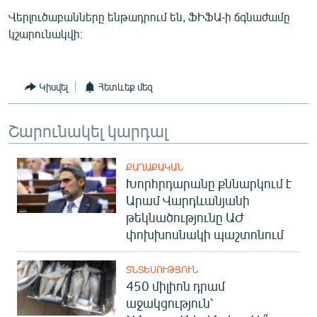
Վերլուծաբանները ենթադրում են, ՖԻՖԱ-ի ճգնաժամը
կշարունակվի։
Կիսվել
Հետևեք մեզ
Շարունակել կարդալ
ՔԱՂԱՔԱԿԱՆ
Խորհրդարանը քննարկում է
Արամ Վարդևանյանի
թեկնածությունը ԱԺ
փոխխոսնակի պաշտոնում
ՏՆՏԵՍՈՒԹՅՈՒՆ
450 միլիոն դրամ
աջակցություն՝