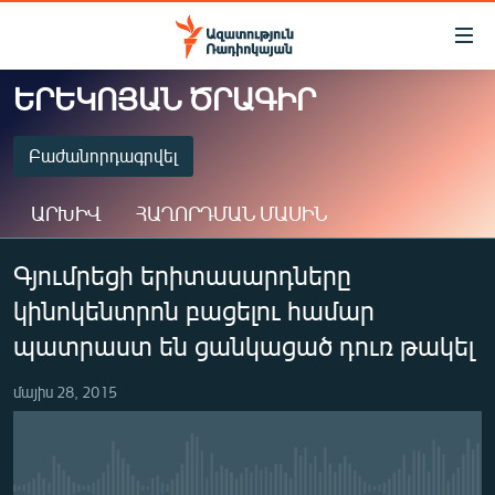
Մատչելիության
հղումներ
Անցնել
ԵՐԵԿՈՅԱՆ ԾՐԱԳԻՐ
հիմնական
ԱԶԱՏՈՒԹՅՈՒՆ TV
բովանդակությանը
ՀԱՅԱՍՏԱՆ
Բաժանորդագրվել
Անցնել
հիմնական
ՔԱՂԱՔԱԿԱՆ
ԱՐԽԻՎ
ՀԱՂՈՐԴՄԱՆ ՄԱՍԻՆ
մենյուին
ԸՆՏՐՈՒԹՅՈՒՆՆԵՐ 2026
Որոնում
ԲԱԺԱՆՈՐԴԱԳՐՎԵԼ
Գյումրեցի երիտասարդները
ԻՐԱՎՈՒՆՔ
կինոկենտրոն բացելու համար
ՀԱՍԱՐԱԿՈՒԹՅՈՒՆ
Spotify
պատրաստ են ցանկացած դուռ թակել
ՏՆՏԵՍՈՒԹՅՈՒՆ
Բաժանորդագրվել
մայիս 28, 2015
ՂԱՐԱԲԱՂ
ՊԱՏԵՐԱԶՄԻ 6 ՇԱԲԱԹՆԵՐԸ
ՏԱՐԱԾԱՇՐՋԱՆ