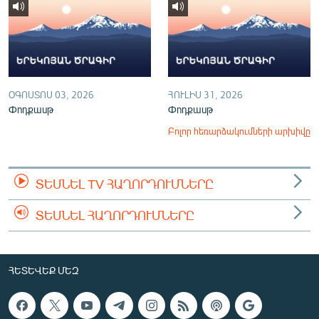
ՕԳՈՍՏՈՍ 03, 2026
ՀՈՒԼԻՍ 31, 2026
Փոդքասթ
Փոդքասթ
Բոլոր հեռարձակումների արխիվը
ՏԵՍՆԵԼ TV ՀԱՂՈՐԴՈՒՄՆԵՐԸ
ՏԵՍՆԵԼ ՀԱՂՈՐԴՈՒՄՆԵՐԸ
ՀԵՏԵՎԵՔ ՄԵԶ