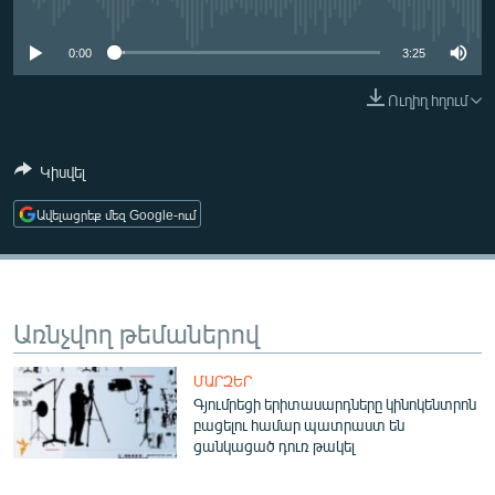
No media source currently available
ՄԻՋԱԶԳԱՅԻՆ
0:00
3:25
ՄՇԱԿՈՒՅԹ
ՍՊՈՐՏ
Ուղիղ հղում
ՄԵԿՆԱԲԱՆՈՒԹՅՈՒՆ
Կիսվել
ՏՏ ԵՒ ԻՆՏԵՐՆԵՏ
Ավելացրեք մեզ Google-ում
ԿՈՐՈՆԱՎԻՐՈՒՍ
ԱՐԽԻՎ
ՏԵՍԱՆՅՈՒԹԵՐ
Առնչվող թեմաներով
ԲԱՆԱՎԵՃ
ՁԳՏԵԼՈՎ ԼԱՎԱԳՈՒՅՆԻՆ
ՄԱՐԶԵՐ
Գյումրեցի երիտասարդները կինոկենտրոն
ՓՈԴՔԱՍԹ
բացելու համար պատրաստ են
ցանկացած դուռ թակել
Հայերեն