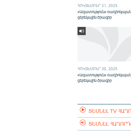
ՀՈԿՏԵՄԲԵՐ 31, 2025
«Ազատություն» ռադիոկայա
ցերեկային ծրագիր
ՀՈԿՏԵՄԲԵՐ 30, 2025
«Ազատություն» ռադիոկայա
ցերեկային ծրագիր
ՏԵՍՆԵԼ TV ՀԱՂ
ՏԵՍՆԵԼ ՀԱՂՈՐ