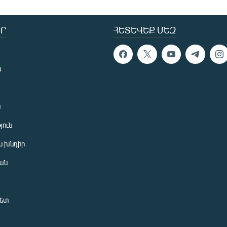
Ր
ՀԵՏԵՎԵՔ ՄԵԶ
ն
ն
յուն
 խնդիր
ան
նետ