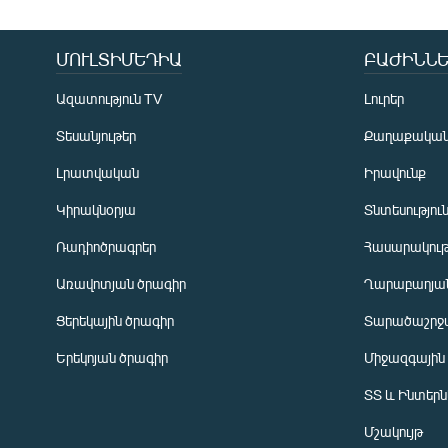
ՄՈՒԼՏԻՄԵԴԻԱ
ԲԱԺԻՆՆԵ
Ազատություն TV
Լուրեր
Տեսանյութեր
Քաղաքակա
Լրատվական
Իրավունք
Կիրակնօրյա
Տնտեսությու
Ռադիոծրագրեր
Հասարակութ
Առավոտյան ծրագիր
Ղարաբաղյան
Ցերեկային ծրագիր
Տարածաշրջ
Հայերեն
Երեկոյան ծրագիր
Միջազգային
English
ՏՏ և Ինտեր
Русский
Մշակույթ