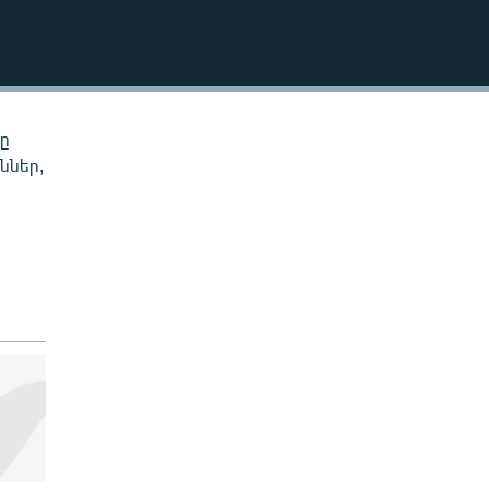
EMBED
նը
ններ,