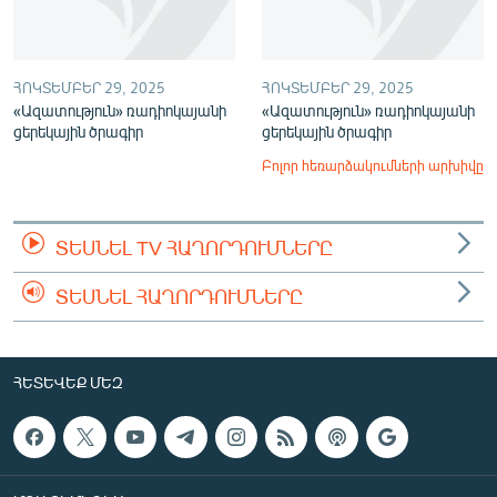
ՀՈԿՏԵՄԲԵՐ 29, 2025
ՀՈԿՏԵՄԲԵՐ 29, 2025
«Ազատություն» ռադիոկայանի
«Ազատություն» ռադիոկայանի
ցերեկային ծրագիր
ցերեկային ծրագիր
Բոլոր հեռարձակումների արխիվը
ՏԵՍՆԵԼ TV ՀԱՂՈՐԴՈՒՄՆԵՐԸ
ՏԵՍՆԵԼ ՀԱՂՈՐԴՈՒՄՆԵՐԸ
ՀԵՏԵՎԵՔ ՄԵԶ