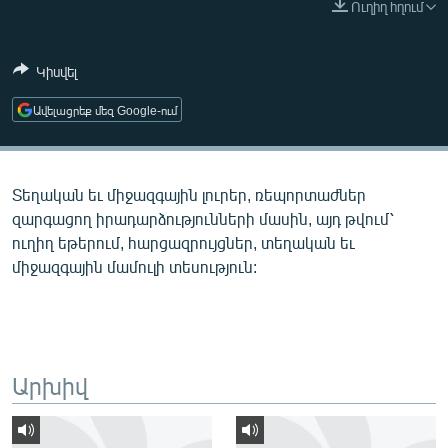
Ուղիղ հղում
ՄԻՋԱԶԳԱՅԻՆ
ՄՇԱԿՈՒՅԹ
Կիսվել
ՍՊՈՐՏ
Ավելացրեք մեզ Google-ում
ՄԵԿՆԱԲԱՆՈՒԹՅՈՒՆ
ՏՏ ԵՒ ԻՆՏԵՐՆԵՏ
Տեղական եւ միջազգային լուրեր, ռեպորտաժներ
ԿՈՐՈՆԱՎԻՐՈՒՍ
զարգացող իրադարձությունների մասին, այդ թվում՝
ԱՐԽԻՎ
ուղիղ եթերում, հարցազրույցներ, տեղական եւ
միջազգային մամուլի տեսություն:
ՏԵՍԱՆՅՈՒԹԵՐ
ԲԱՆԱՎԵՃ
ՁԳՏԵԼՈՎ ԼԱՎԱԳՈՒՅՆԻՆ
ՓՈԴՔԱՍԹ
Արխիվ
Հայերեն