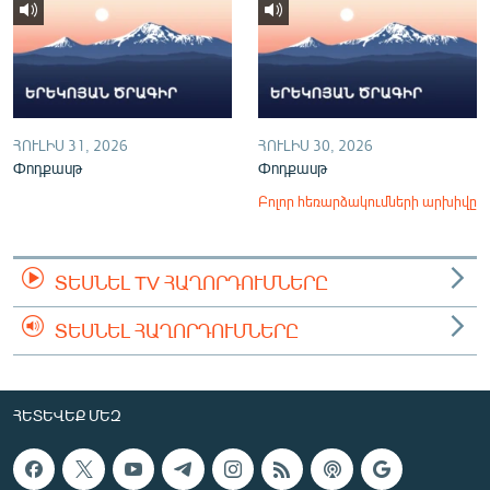
ՀՈՒԼԻՍ 31, 2026
ՀՈՒԼԻՍ 30, 2026
Փոդքասթ
Փոդքասթ
Բոլոր հեռարձակումների արխիվը
ՏԵՍՆԵԼ TV ՀԱՂՈՐԴՈՒՄՆԵՐԸ
ՏԵՍՆԵԼ ՀԱՂՈՐԴՈՒՄՆԵՐԸ
ՀԵՏԵՎԵՔ ՄԵԶ