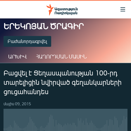
Մատչելիության
հղումներ
Անցնել
ԵՐԵԿՈՅԱՆ ԾՐԱԳԻՐ
հիմնական
ԱԶԱՏՈՒԹՅՈՒՆ TV
բովանդակությանը
ՀԱՅԱՍՏԱՆ
Բաժանորդագրվել
Անցնել
հիմնական
ՔԱՂԱՔԱԿԱՆ
ԱՐԽԻՎ
ՀԱՂՈՐԴՄԱՆ ՄԱՍԻՆ
մենյուին
ԸՆՏՐՈՒԹՅՈՒՆՆԵՐ 2026
Որոնում
ԲԱԺԱՆՈՐԴԱԳՐՎԵԼ
Բացվել է Ցեղասպանության 100-րդ
ԻՐԱՎՈՒՆՔ
տարելիցին նվիրված գեղանկարների
ՀԱՍԱՐԱԿՈՒԹՅՈՒՆ
Spotify
ցուցահանդես
ՏՆՏԵՍՈՒԹՅՈՒՆ
Բաժանորդագրվել
մայիս 09, 2015
ՂԱՐԱԲԱՂ
ՊԱՏԵՐԱԶՄԻ 6 ՇԱԲԱԹՆԵՐԸ
ՏԱՐԱԾԱՇՐՋԱՆ