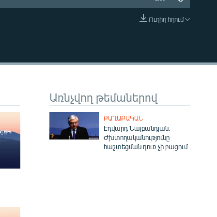
Ուղիղ հղում
EMBED
Առնչվող թեմաներով
ՔԱՂԱՔԱԿԱՆ
Էդվարդ Նալբանդյան․
Ժխտողականությունը
հաշտեցման դուռ չի բացում