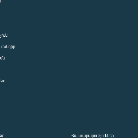
ն
ն
յուն
 խնդիր
ան
նետ
ետ
Հայտարարություններ