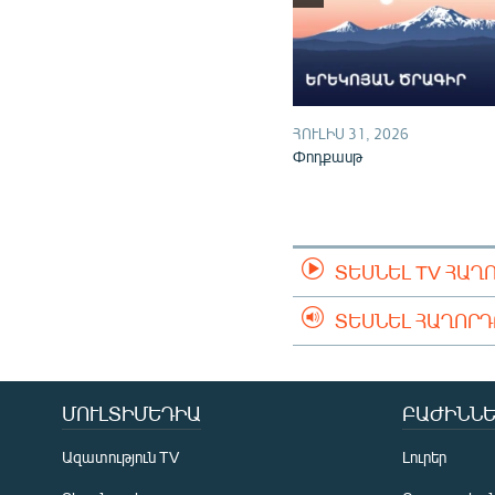
ՀՈՒԼԻՍ 31, 2026
Փոդքասթ
ՏԵՍՆԵԼ TV ՀԱՂ
ՏԵՍՆԵԼ ՀԱՂՈՐ
ՄՈՒԼՏԻՄԵԴԻԱ
ԲԱԺԻՆՆԵ
Ազատություն TV
Լուրեր