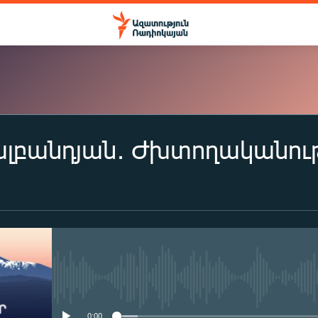
լբանդյան․ Ժխտողականութ
ԲԱԺԱՆՈՐԴԱԳՐՎԵԼ
Apple Podcasts
Spotify
No media source currently availa
Բաժանորդագրվել
0:00