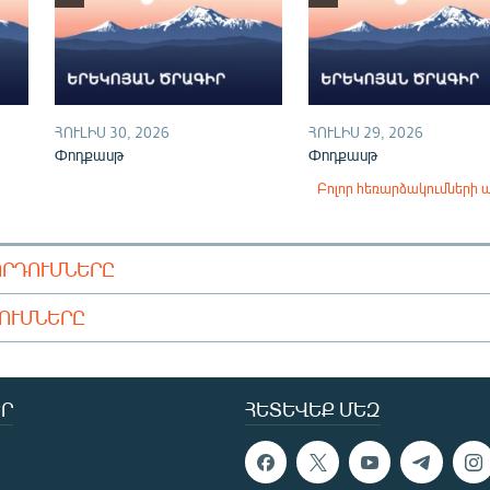
ՀՈՒԼԻՍ 30, 2026
ՀՈՒԼԻՍ 29, 2026
Փոդքասթ
Փոդքասթ
Բոլոր հեռարձակումների 
ՈՐԴՈՒՄՆԵՐԸ
ԴՈՒՄՆԵՐԸ
Ր
ՀԵՏԵՎԵՔ ՄԵԶ