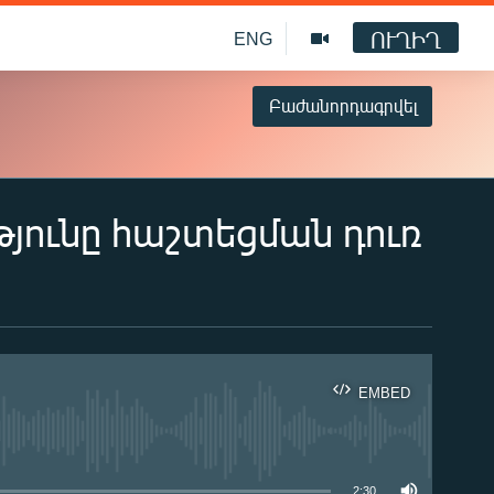
ՈՒՂԻՂ
ENG
Բաժանորդագրվել
յունը հաշտեցման դուռ
EMBED
ble
2:30