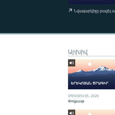
ՄԻՋԱԶԳԱՅԻՆ
ՄՇԱԿՈՒՅԹ
Նվագարկիչը բացել 
ՍՊՈՐՏ
ՄԵԿՆԱԲԱՆՈՒԹՅՈՒՆ
ՏՏ ԵՒ ԻՆՏԵՐՆԵՏ
ԿՈՐՈՆԱՎԻՐՈՒՍ
Արխիվ
ԱՐԽԻՎ
ՏԵՍԱՆՅՈՒԹԵՐ
ԲԱՆԱՎԵՃ
ՁԳՏԵԼՈՎ ԼԱՎԱԳՈՒՅՆԻՆ
ՓՈԴՔԱՍԹ
ՕԳՈՍՏՈՍ 05, 2026
Փոդքասթ