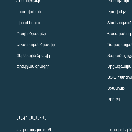
Տեսանյութեր
Քաղաքակա
Լրատվական
Իրավունք
Կիրակնօրյա
Տնտեսությու
Ռադիոծրագրեր
Հասարակութ
Առավոտյան ծրագիր
Ղարաբաղյան
Ցերեկային ծրագիր
Տարածաշրջ
Հայերեն
Երեկոյան ծրագիր
Միջազգային
English
ՏՏ և Ինտեր
Русский
Մշակույթ
ՀԵՏԵՎԵՔ ՄԵԶ
Արխիվ
ՄԵՐ ՄԱՍԻՆ
«Ազատություն» ռ/կ
Կապը մեզ հ