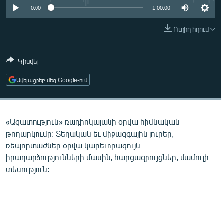
ՄԻՋԱԶԳԱՅԻՆ
0:00
1:00:00
ՄՇԱԿՈՒՅԹ
Ուղիղ հղում
ՍՊՈՐՏ
Կիսվել
ՄԵԿՆԱԲԱՆՈՒԹՅՈՒՆ
ՏՏ ԵՒ ԻՆՏԵՐՆԵՏ
Ավելացրեք մեզ Google-ում
ԿՈՐՈՆԱՎԻՐՈՒՍ
ԱՐԽԻՎ
«Ազատություն» ռադիոկայանի օրվա հիմնական
ՏԵՍԱՆՅՈՒԹԵՐ
թողարկումը: Տեղական եւ միջազգային լուրեր,
ռեպորտաժներ օրվա կարեւորագույն
ԲԱՆԱՎԵՃ
իրադարձությունների մասին, հարցազրույցներ, մամուլի
ՁԳՏԵԼՈՎ ԼԱՎԱԳՈՒՅՆԻՆ
տեսություն:
ՓՈԴՔԱՍԹ
Հայերեն