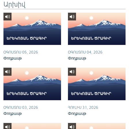
Արխիվ
English
Русский
ՀԵՏԵՎԵՔ ՄԵԶ
ՕԳՈՍՏՈՍ 05, 2026
ՕԳՈՍՏՈՍ 04, 2026
Փոդքասթ
Փոդքասթ
«Ազատության» բոլոր կայքերը
ՕԳՈՍՏՈՍ 03, 2026
ՀՈՒԼԻՍ 31, 2026
Փոդքասթ
Փոդքասթ