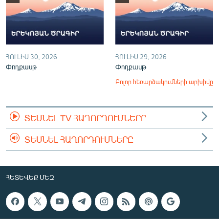
ՀՈՒԼԻՍ 30, 2026
ՀՈՒԼԻՍ 29, 2026
Փոդքասթ
Փոդքասթ
Բոլոր հեռարձակումների արխիվը
ՏԵՍՆԵԼ TV ՀԱՂՈՐԴՈՒՄՆԵՐԸ
ՏԵՍՆԵԼ ՀԱՂՈՐԴՈՒՄՆԵՐԸ
ՀԵՏԵՎԵՔ ՄԵԶ