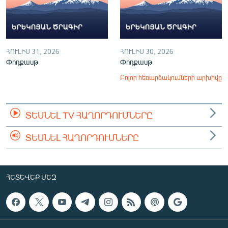
ՀՈՒԼԻՍ 31, 2026
ՀՈՒԼԻՍ 30, 2026
Փոդքասթ
Փոդքասթ
Բոլոր հեռարձակումների արխիվը
ՏԵՍՆԵԼ TV ՀԱՂՈՐԴՈՒՄՆԵՐԸ
ՏԵՍՆԵԼ ՀԱՂՈՐԴՈՒՄՆԵՐԸ
ՀԵՏԵՎԵՔ ՄԵԶ