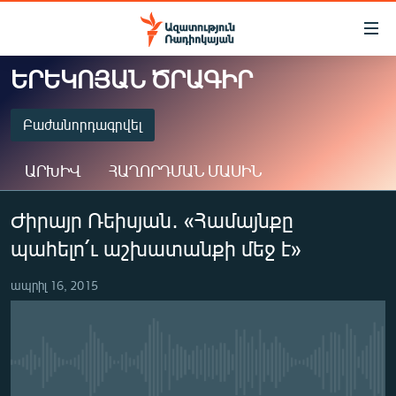
Մատչելիության
հղումներ
Անցնել
ԵՐԵԿՈՅԱՆ ԾՐԱԳԻՐ
հիմնական
ԱԶԱՏՈՒԹՅՈՒՆ TV
բովանդակությանը
ՀԱՅԱՍՏԱՆ
Բաժանորդագրվել
Անցնել
հիմնական
ՔԱՂԱՔԱԿԱՆ
ԱՐԽԻՎ
ՀԱՂՈՐԴՄԱՆ ՄԱՍԻՆ
մենյուին
ԸՆՏՐՈՒԹՅՈՒՆՆԵՐ 2026
Որոնում
ԲԱԺԱՆՈՐԴԱԳՐՎԵԼ
Ժիրայր Ռեիսյան․ «Համայնքը
ԻՐԱՎՈՒՆՔ
պահելո՛ւ աշխատանքի մեջ է»
ՀԱՍԱՐԱԿՈՒԹՅՈՒՆ
Spotify
ՏՆՏԵՍՈՒԹՅՈՒՆ
ապրիլ 16, 2015
Բաժանորդագրվել
ՂԱՐԱԲԱՂ
ՊԱՏԵՐԱԶՄԻ 6 ՇԱԲԱԹՆԵՐԸ
No media source currently available
ՏԱՐԱԾԱՇՐՋԱՆ