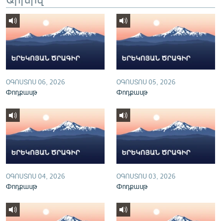
English
Русский
ՀԵՏԵՎԵՔ ՄԵԶ
ՕԳՈՍՏՈՍ 06, 2026
ՕԳՈՍՏՈՍ 05, 2026
Փոդքասթ
Փոդքասթ
«Ազատության» բոլոր կայքերը
ՕԳՈՍՏՈՍ 04, 2026
ՕԳՈՍՏՈՍ 03, 2026
Փոդքասթ
Փոդքասթ