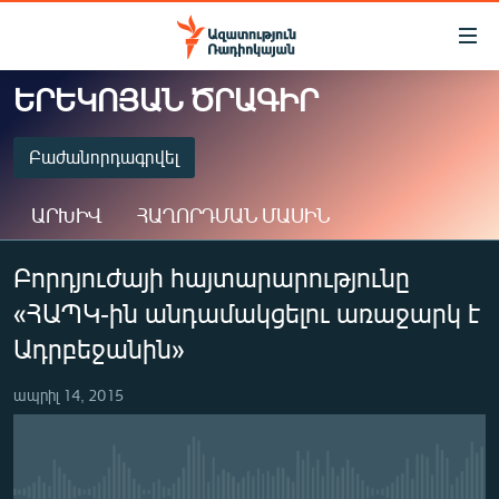
Մատչելիության
հղումներ
Անցնել
ԵՐԵԿՈՅԱՆ ԾՐԱԳԻՐ
հիմնական
ԱԶԱՏՈՒԹՅՈՒՆ TV
բովանդակությանը
ՀԱՅԱՍՏԱՆ
Բաժանորդագրվել
Անցնել
հիմնական
ՔԱՂԱՔԱԿԱՆ
ԱՐԽԻՎ
ՀԱՂՈՐԴՄԱՆ ՄԱՍԻՆ
մենյուին
ԸՆՏՐՈՒԹՅՈՒՆՆԵՐ 2026
Որոնում
ԲԱԺԱՆՈՐԴԱԳՐՎԵԼ
Բորդյուժայի հայտարարությունը
ԻՐԱՎՈՒՆՔ
«ՀԱՊԿ-ին անդամակցելու առաջարկ է
ՀԱՍԱՐԱԿՈՒԹՅՈՒՆ
Spotify
Ադրբեջանին»
ՏՆՏԵՍՈՒԹՅՈՒՆ
Բաժանորդագրվել
ապրիլ 14, 2015
ՂԱՐԱԲԱՂ
ՊԱՏԵՐԱԶՄԻ 6 ՇԱԲԱԹՆԵՐԸ
ՏԱՐԱԾԱՇՐՋԱՆ