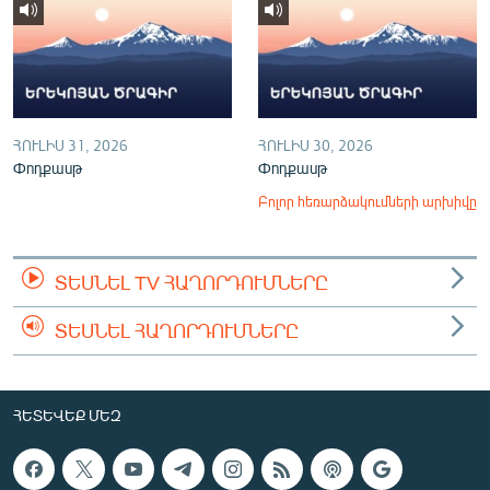
ՀՈՒԼԻՍ 31, 2026
ՀՈՒԼԻՍ 30, 2026
Փոդքասթ
Փոդքասթ
Բոլոր հեռարձակումների արխիվը
ՏԵՍՆԵԼ TV ՀԱՂՈՐԴՈՒՄՆԵՐԸ
ՏԵՍՆԵԼ ՀԱՂՈՐԴՈՒՄՆԵՐԸ
ՀԵՏԵՎԵՔ ՄԵԶ