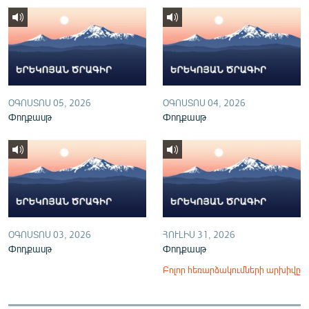
English
Русский
ՀԵՏԵՎԵՔ ՄԵԶ
ՕԳՈՍՏՈՍ 05, 2026
ՕԳՈՍՏՈՍ 04, 2026
Փոդքասթ
Փոդքասթ
«Ազատության» բոլոր կայքերը
ՕԳՈՍՏՈՍ 03, 2026
ՀՈՒԼԻՍ 31, 2026
Փոդքասթ
Փոդքասթ
Բոլոր հեռարձակումների արխիվը