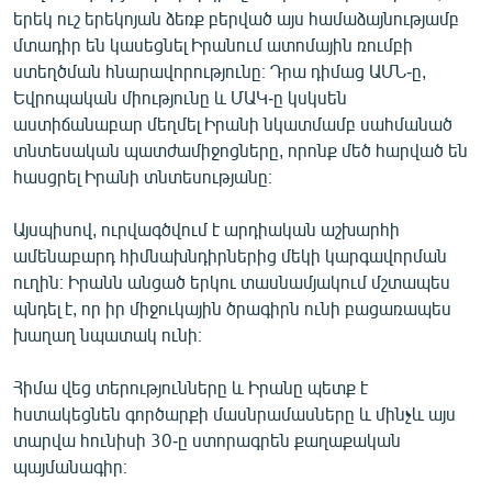
երեկ ուշ երեկոյան ձեռք բերված այս համաձայնությամբ
English
մտադիր են կասեցնել Իրանում ատոմային ռումբի
Русский
ստեղծման հնարավորությունը։ Դրա դիմաց ԱՄՆ-ը,
Եվրոպական միությունը և ՄԱԿ-ը կսկսեն
ՀԵՏԵՎԵՔ ՄԵԶ
աստիճանաբար մեղմել Իրանի նկատմամբ սահմանած
տնտեսական պատժամիջոցները, որոնք մեծ հարված են
հասցրել Իրանի տնտեսությանը։
Այսպիսով, ուրվագծվում է արդիական աշխարհի
ամենաբարդ հիմնախնդիրներից մեկի կարգավորման
«Ազատության» բոլոր կայքերը
ուղին։ Իրանն անցած երկու տասնամյակում մշտապես
պնդել է, որ իր միջուկային ծրագիրն ունի բացառապես
խաղաղ նպատակ ունի։
Հիմա վեց տերությունները և Իրանը պետք է
հստակեցնեն գործարքի մասնրամասները և մինչև այս
տարվա հունիսի 30-ը ստորագրեն քաղաքական
պայմանագիր։