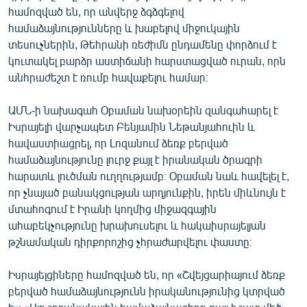
համոզված են, որ անվերջ ձգձգելով
համաձայնությունները և խաբելով միջուկային
տեսուչներին, Թեհրանի ռեժիմն ընդամենը փորձում է
կուտակել բարձր աստիճանի հարստացված ուրան, որն
անհրաժեշտ է ռումբ հավաքելու համար։
ԱՄՆ-ի նախագահ Օբաման նախօրեին զանգահարել է
Իսրայելի վարչապետ Բենյամին Նեթանյահուին և
հավաստիացրել, որ Լոզանում ձեռք բերված
համաձայնությունը լուրջ քայլ է իրանական ծրագրի
հարատև լուծման ուղղությամբ։ Օբաման նաև հավելել է,
որ չնայած բանակցության արդյունքին, իրեն միևնույն է
մտահոգում է Իրանի կողմից միջազգային
ահաբեկչությունը խրախուսելու և հակաիսրայելյան
թշնամական դիրքորոշից չհրաժարվելու փաստը։
Իսրայելցիները համոզված են, որ «Շվեյցարիայում ձեռք
բերված համաձայնությունն իրականությունից կտրված