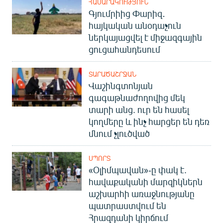
ՀԱՍԱՐԱԿՈՒԹՅՈՒՆ
Գյումրիից Փարիզ․
հայկական անօդաչուն
ներկայացվել է միջազգային
ցուցահանդեսում
ՏԱՐԱԾԱՇՐՋԱՆ
Վաշինգտոնյան
գագաթնաժողովից մեկ
տարի անց. ուր են հասել
կողմերը և ինչ հարցեր են դեռ
մնում չլուծված
ՍՊՈՐՏ
«Օլիմպավան»-ը փակ է.
հավաքականի մարզիկներն
աշխարհի առաջնությանը
պատրաստվում են
Հրազդանի կիրճում