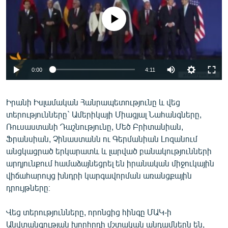
ՄԻՋԱԶԳԱՅԻՆ
No media source currently available
ՄՇԱԿՈՒՅԹ
ՍՊՈՐՏ
ՄԵԿՆԱԲԱՆՈՒԹՅՈՒՆ
0:00
4:11
ՏՏ ԵՒ ԻՆՏԵՐՆԵՏ
ԿՈՐՈՆԱՎԻՐՈՒՍ
Իրանի Իսլամական Հանրապետությունը և վեց
տերությունները` Ամերիկայի Միացյալ Նահանգները,
ԱՐԽԻՎ
Ռուսաստանի Դաշնությունը, Մեծ Բրիտանիան,
ՏԵՍԱՆՅՈՒԹԵՐ
Ֆրանսիան, Չինաստանն ու Գերմանիան Լոզանում
անցկացրած երկարատև և լարված բանակությունների
ԲԱՆԱՎԵՃ
արդյունքում համաձայնեցրել են իրանական միջուկային
ՁԳՏԵԼՈՎ ԼԱՎԱԳՈՒՅՆԻՆ
վիճահարույց խնդրի կարգավորման առանցքային
դրույթները։
ՓՈԴՔԱՍԹ
Վեց տերությունները, որոնցից հինգը ՄԱԿ-ի
Հայերեն
Անվտանգության խորհրդի մշտական անդամներն են,