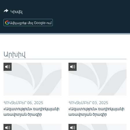
ՄԻՋԱԶԳԱՅԻՆ
Կիսվել
ՄՇԱԿՈՒՅԹ
Ավելացրեք մեզ Google-ում
ՍՊՈՐՏ
ՄԵԿՆԱԲԱՆՈՒԹՅՈՒՆ
ՏՏ ԵՒ ԻՆՏԵՐՆԵՏ
Արխիվ
ԿՈՐՈՆԱՎԻՐՈՒՍ
ԱՐԽԻՎ
ՏԵՍԱՆՅՈՒԹԵՐ
ԲԱՆԱՎԵՃ
ՁԳՏԵԼՈՎ ԼԱՎԱԳՈՒՅՆԻՆ
ՀՈԿՏԵՄԲԵՐ 06, 2025
ՀՈԿՏԵՄԲԵՐ 03, 2025
«Ազատություն» ռադիոկայանի
«Ազատություն» ռադիոկայանի
ՓՈԴՔԱՍԹ
առավոտյան ծրագիր
առավոտյան ծրագիր
Հայերեն