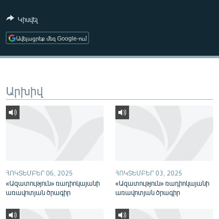
ՄԻՋԱԶԳԱՅԻՆ
Կիսվել
ՄՇԱԿՈՒՅԹ
Ավելացրեք մեզ Google-ում
ՍՊՈՐՏ
ՄԵԿՆԱԲԱՆՈՒԹՅՈՒՆ
ՏՏ ԵՒ ԻՆՏԵՐՆԵՏ
Արխիվ
ԿՈՐՈՆԱՎԻՐՈՒՍ
ԱՐԽԻՎ
ՏԵՍԱՆՅՈՒԹԵՐ
ԲԱՆԱՎԵՃ
ՁԳՏԵԼՈՎ ԼԱՎԱԳՈՒՅՆԻՆ
ՀՈԿՏԵՄԲԵՐ 06, 2025
ՀՈԿՏԵՄԲԵՐ 03, 2025
«Ազատություն» ռադիոկայանի
«Ազատություն» ռադիոկայանի
ՓՈԴՔԱՍԹ
առավոտյան ծրագիր
առավոտյան ծրագիր
Հայերեն