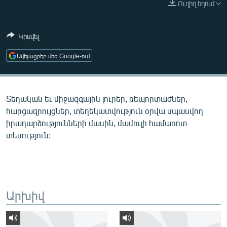
Ուղիղ հղում
ՄԻՋԱԶԳԱՅԻՆ
ՄՇԱԿՈՒՅԹ
Կիսվել
ՍՊՈՐՏ
Ավելացրեք մեզ Google-ում
ՄԵԿՆԱԲԱՆՈՒԹՅՈՒՆ
ՏՏ ԵՒ ԻՆՏԵՐՆԵՏ
Տեղական եւ միջազգային լուրեր, ռեպորտաժներ,
ԿՈՐՈՆԱՎԻՐՈՒՍ
հարցազրույցներ, տեղեկատվություն օրվա սպասվող
ԱՐԽԻՎ
իրադարձությունների մասին, մամուլի համառոտ
տեսություն:
ՏԵՍԱՆՅՈՒԹԵՐ
ԲԱՆԱՎԵՃ
ՁԳՏԵԼՈՎ ԼԱՎԱԳՈՒՅՆԻՆ
ՓՈԴՔԱՍԹ
Արխիվ
Հայերեն