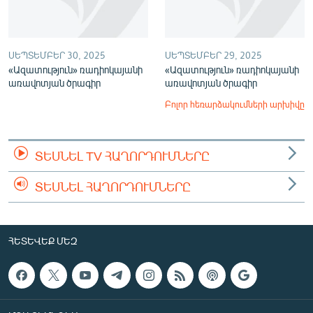
ՍԵՊՏԵՄԲԵՐ 30, 2025
ՍԵՊՏԵՄԲԵՐ 29, 2025
«Ազատություն» ռադիոկայանի
«Ազատություն» ռադիոկայանի
առավոտյան ծրագիր
առավոտյան ծրագիր
Բոլոր հեռարձակումների արխիվը
ՏԵՍՆԵԼ TV ՀԱՂՈՐԴՈՒՄՆԵՐԸ
ՏԵՍՆԵԼ ՀԱՂՈՐԴՈՒՄՆԵՐԸ
ՀԵՏԵՎԵՔ ՄԵԶ