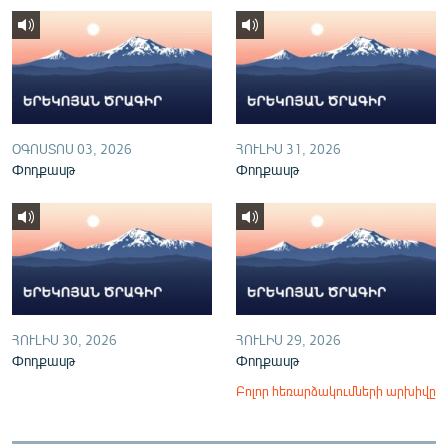
English
Русский
ՀԵՏԵՎԵՔ ՄԵԶ
ՕԳՈՍՏՈՍ 03, 2026
ՀՈՒԼԻՍ 31, 2026
Փոդքասթ
Փոդքասթ
«Ազատության» բոլոր կայքերը
ՀՈՒԼԻՍ 30, 2026
ՀՈՒԼԻՍ 29, 2026
Փոդքասթ
Փոդքասթ
Բոլոր հեռարձակումների արխիվը