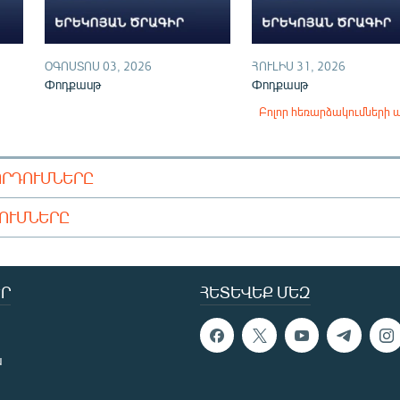
ՕԳՈՍՏՈՍ 03, 2026
ՀՈՒԼԻՍ 31, 2026
Փոդքասթ
Փոդքասթ
Բոլոր հեռարձակումների 
ՈՐԴՈՒՄՆԵՐԸ
ԴՈՒՄՆԵՐԸ
Ր
ՀԵՏԵՎԵՔ ՄԵԶ
ն