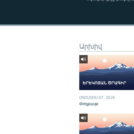
ՄԻՋԱԶԳԱՅԻՆ
ՄՇԱԿՈՒՅԹ
ՍՊՈՐՏ
ՄԵԿՆԱԲԱՆՈՒԹՅՈՒՆ
ՏՏ ԵՒ ԻՆՏԵՐՆԵՏ
Արխիվ
ԿՈՐՈՆԱՎԻՐՈՒՍ
ԱՐԽԻՎ
ՏԵՍԱՆՅՈՒԹԵՐ
ԲԱՆԱՎԵՃ
ՁԳՏԵԼՈՎ ԼԱՎԱԳՈՒՅՆԻՆ
ՕԳՈՍՏՈՍ 07, 2026
Փոդքասթ
ՓՈԴՔԱՍԹ