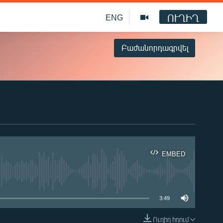
ՈՒՂԻՂ
ENG
Բաժանորդագրվել
EMBED
ble
3:49
Ուղիղ հղում