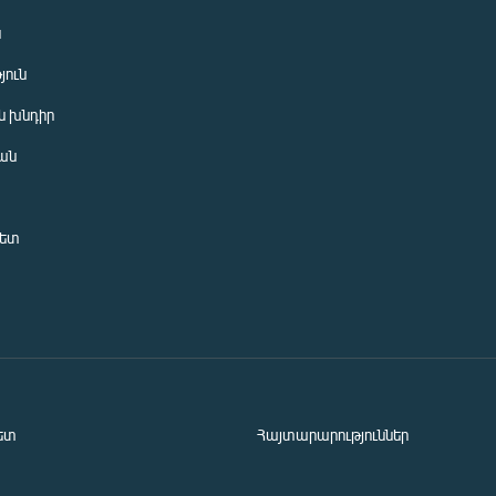
ն
յուն
 խնդիր
ան
նետ
ետ
Հայտարարություններ