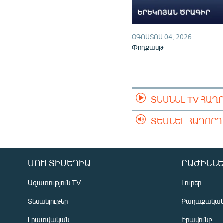
ՕԳՈՍՏՈՍ 04, 2026
Փոդքասթ
ՏԵՍՆԵԼ TV ՀԱՂ
ՏԵՍՆԵԼ ՀԱՂՈՐ
ՄՈՒԼՏԻՄԵԴԻԱ
ԲԱԺԻՆՆԵ
Ազատություն TV
Լուրեր
Տեսանյութեր
Քաղաքակա
Լրատվական
Իրավունք