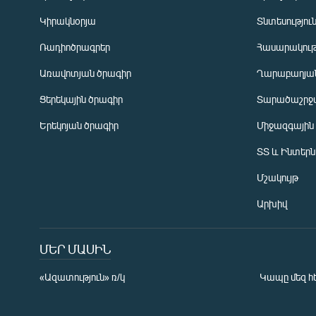
Կիրակնօրյա
Տնտեսությու
Ռադիոծրագրեր
Հասարակութ
Առավոտյան ծրագիր
Ղարաբաղյան
Ցերեկային ծրագիր
Տարածաշրջ
Հայերեն
Երեկոյան ծրագիր
Միջազգային
English
ՏՏ և Ինտեր
Русский
Մշակույթ
ՀԵՏԵՎԵՔ ՄԵԶ
Արխիվ
ՄԵՐ ՄԱՍԻՆ
«Ազատություն» ռ/կ
Կապը մեզ հ
«Ազատության» բոլոր կայքերը