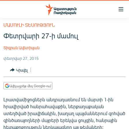
Մատչելիության
հղումներ
Անցնել
ՄԱՄՈՒԼԻ ՏԵՍՈՒԹՅՈՒՆ
հիմնական
ԱԶԱՏՈՒԹՅՈՒՆ TV
Փետրվարի 27-ի մամուլ
բովանդակությանը
ՀԱՅԱՍՏԱՆ
Անցնել
Տիգրան Ավետիսյան
հիմնական
ՔԱՂԱՔԱԿԱՆ
մենյուին
փետրվար 27, 2015
ԸՆՏՐՈՒԹՅՈՒՆՆԵՐ 2026
Որոնում
Կիսվել
ԻՐԱՎՈՒՆՔ
ՀԱՍԱՐԱԿՈՒԹՅՈՒՆ
Ավելացրեք մեզ Google-ում
ՏՆՏԵՍՈՒԹՅՈՒՆ
Լրատվամիջոցներն անդրադառնում են մարտի 1-ին
ՂԱՐԱԲԱՂ
հրավիրված հանրահավաքին, ներքաղաքական
ՊԱՏԵՐԱԶՄԻ 6 ՇԱԲԱԹՆԵՐԸ
ստեղծված իրավիճակին, խաղաղ պայմաններում զոհված
զինծառայողների մայրերի երեկվա ցույցին, հանրային
ՏԱՐԱԾԱՇՐՋԱՆ
հետաքրքրություն ներկայացնող այլ թեմաների: