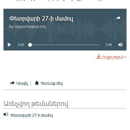
ՄԻՋԱԶԳԱՅԻՆ
ՄՇԱԿՈՒՅԹ
Փետրվարի 27-ի մամուլ
ՍՊՈՐՏ
by
Ազատություն ռ/կ
No media source currently available
ՄԵԿՆԱԲԱՆՈՒԹՅՈՒՆ
0:00
3:49
ՏՏ ԵՒ ԻՆՏԵՐՆԵՏ
ԿՈՐՈՆԱՎԻՐՈՒՍ
Ուղիղ հղում
ԱՐԽԻՎ
ՏԵՍԱՆՅՈՒԹԵՐ
Կիսվել
Հետևեք մեզ
ԲԱՆԱՎԵՃ
ՁԳՏԵԼՈՎ ԼԱՎԱԳՈՒՅՆԻՆ
Առնչվող թեմաներով
ՓՈԴՔԱՍԹ
Փետրվարի 27-ի մամուլ
Հայերեն