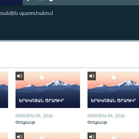
առանձին պատուհանում
ՕԳՈՍՏՈՍ 05, 2026
ՕԳՈՍՏՈՍ 04, 2026
Փոդքասթ
Փոդքասթ