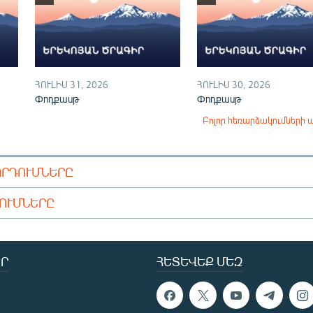
ՀՈՒԼԻՍ 31, 2026
ՀՈՒԼԻՍ 30, 2026
Փոդքասթ
Փոդքասթ
Բոլոր հեռարձակումների 
ՈՐԴՈՒՄՆԵՐԸ
ԴՈՒՄՆԵՐԸ
Ր
ՀԵՏԵՎԵՔ ՄԵԶ