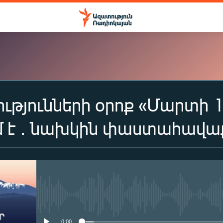
ությունների օրոք «Մարտի 
ԲԱԺԱՆՈՐԴԱԳՐՎԵԼ
մ է ․ նախկին փաստահավա
Apple Podcasts
Spotify
No media source currently availa
Բաժանորդագրվել
0:00