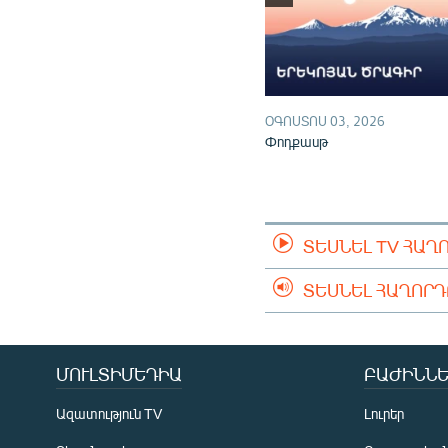
ՕԳՈՍՏՈՍ 03, 2026
Փոդքասթ
ՏԵՍՆԵԼ TV ՀԱՂ
ՏԵՍՆԵԼ ՀԱՂՈՐ
ՄՈՒԼՏԻՄԵԴԻԱ
ԲԱԺԻՆՆԵ
Ազատություն TV
Լուրեր