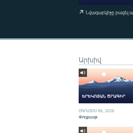
ՄԻՋԱԶԳԱՅԻՆ
ՄՇԱԿՈՒՅԹ
Նվագարկիչը բացել 
ՍՊՈՐՏ
ՄԵԿՆԱԲԱՆՈՒԹՅՈՒՆ
ՏՏ ԵՒ ԻՆՏԵՐՆԵՏ
ԿՈՐՈՆԱՎԻՐՈՒՍ
Արխիվ
ԱՐԽԻՎ
ՏԵՍԱՆՅՈՒԹԵՐ
ԲԱՆԱՎԵՃ
ՁԳՏԵԼՈՎ ԼԱՎԱԳՈՒՅՆԻՆ
ՓՈԴՔԱՍԹ
ՕԳՈՍՏՈՍ 06, 2026
Փոդքասթ