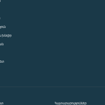
ն
ն
յուն
 խնդիր
ան
նետ
ետ
Հայտարարություններ