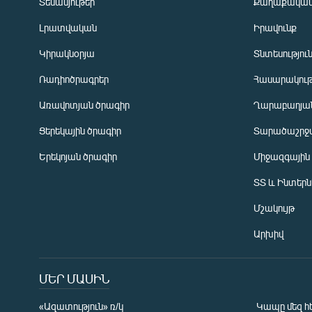
Տեսանյութեր
Քաղաքակա
Լրատվական
Իրավունք
Կիրակնօրյա
Տնտեսությու
Ռադիոծրագրեր
Հասարակութ
Առավոտյան ծրագիր
Ղարաբաղյան
Ցերեկային ծրագիր
Տարածաշրջ
Հայերեն
Երեկոյան ծրագիր
Միջազգային
English
ՏՏ և Ինտեր
Русский
Մշակույթ
ՀԵՏԵՎԵՔ ՄԵԶ
Արխիվ
ՄԵՐ ՄԱՍԻՆ
«Ազատություն» ռ/կ
Կապը մեզ հ