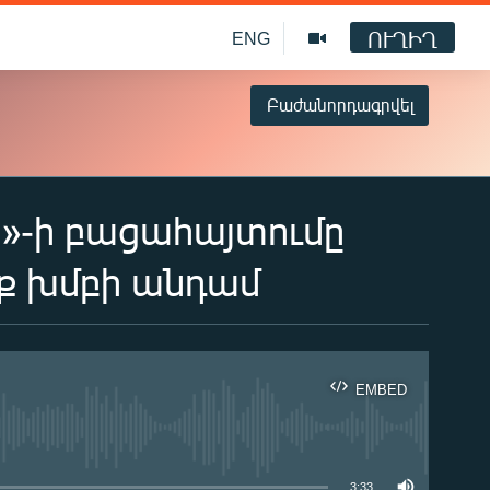
ՈՒՂԻՂ
ENG
Բաժանորդագրվել
1»-ի բացահայտումը
ք խմբի անդամ
EMBED
ble
3:33