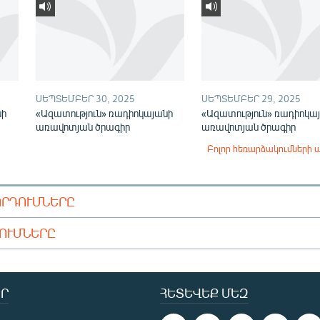
ՍԵՊՏԵՄԲԵՐ 30, 2025
ՍԵՊՏԵՄԲԵՐ 29, 2025
նի
«Ազատություն» ռադիոկայանի
«Ազատություն» ռադիոկա
առավոտյան ծրագիր
առավոտյան ծրագիր
Բոլոր հեռարձակումների 
ՈՐԴՈՒՄՆԵՐԸ
ԴՈՒՄՆԵՐԸ
Ր
ՀԵՏԵՎԵՔ ՄԵԶ