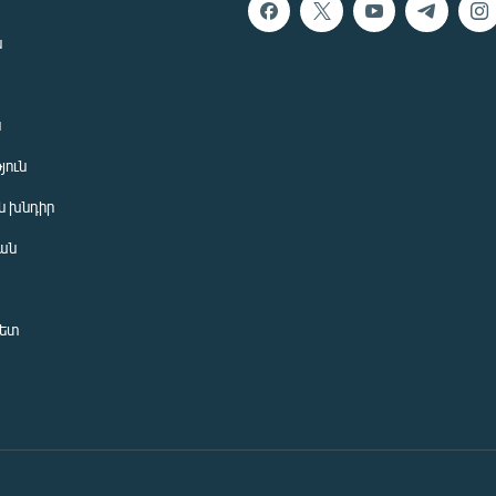
ն
ն
յուն
 խնդիր
ան
նետ