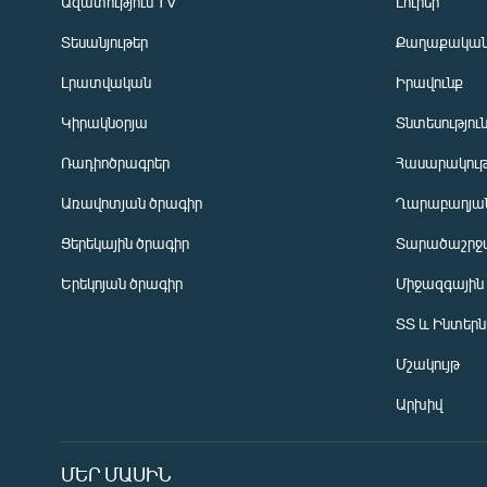
Ազատություն TV
Լուրեր
Տեսանյութեր
Քաղաքակա
Լրատվական
Իրավունք
Կիրակնօրյա
Տնտեսությու
Ռադիոծրագրեր
Հասարակութ
Առավոտյան ծրագիր
Ղարաբաղյան
Ցերեկային ծրագիր
Տարածաշրջ
Հայերեն
Երեկոյան ծրագիր
Միջազգային
English
ՏՏ և Ինտեր
Русский
Մշակույթ
ՀԵՏԵՎԵՔ ՄԵԶ
Արխիվ
ՄԵՐ ՄԱՍԻՆ