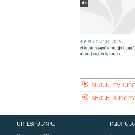
ՀՈԿՏԵՄԲԵՐ 01, 2025
«Ազատություն» ռադիոկայա
առավոտյան ծրագիր
ՏԵՍՆԵԼ TV ՀԱՂ
ՏԵՍՆԵԼ ՀԱՂՈՐ
ՄՈՒԼՏԻՄԵԴԻԱ
ԲԱԺԻՆՆԵ