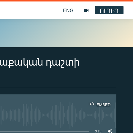
ՈՒՂԻՂ
ENG
քաղաքական դաշտի
EMBED
ble
3:15