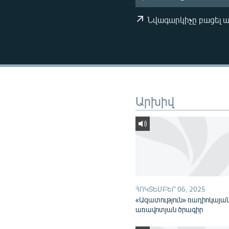
ՄԻՋԱԶԳԱՅԻՆ
ՄՇԱԿՈՒՅԹ
Նվագարկիչը բացել 
ՍՊՈՐՏ
ՄԵԿՆԱԲԱՆՈՒԹՅՈՒՆ
ՏՏ ԵՒ ԻՆՏԵՐՆԵՏ
ԿՈՐՈՆԱՎԻՐՈՒՍ
Արխիվ
ԱՐԽԻՎ
ՏԵՍԱՆՅՈՒԹԵՐ
ԲԱՆԱՎԵՃ
ՁԳՏԵԼՈՎ ԼԱՎԱԳՈՒՅՆԻՆ
ՓՈԴՔԱՍԹ
ՀՈԿՏԵՄԲԵՐ 06, 2025
«Ազատություն» ռադիոկայա
առավոտյան ծրագիր