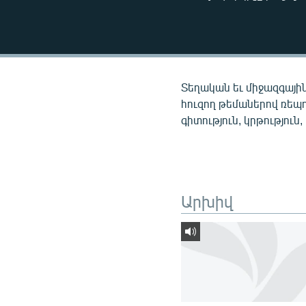
ՄԻՋԱԶԳԱՅԻՆ
ՄՇԱԿՈՒՅԹ
ՍՊՈՐՏ
ՄԵԿՆԱԲԱՆՈՒԹՅՈՒՆ
Տեղական եւ միջազգային
ՏՏ ԵՒ ԻՆՏԵՐՆԵՏ
հուզող թեմաներով ռեպ
գիտություն, կրթություն,
ԿՈՐՈՆԱՎԻՐՈՒՍ
ԱՐԽԻՎ
ՏԵՍԱՆՅՈՒԹԵՐ
Արխիվ
ԲԱՆԱՎԵՃ
ՁԳՏԵԼՈՎ ԼԱՎԱԳՈՒՅՆԻՆ
ՓՈԴՔԱՍԹ