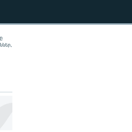
EMBED
նը
ններ,