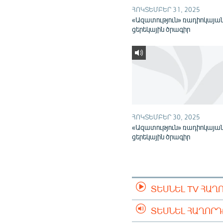
ՀՈԿՏԵՄԲԵՐ 31, 2025
«Ազատություն» ռադիոկայա
ցերեկային ծրագիր
ՀՈԿՏԵՄԲԵՐ 30, 2025
«Ազատություն» ռադիոկայա
ցերեկային ծրագիր
ՏԵՍՆԵԼ TV ՀԱՂ
ՏԵՍՆԵԼ ՀԱՂՈՐ