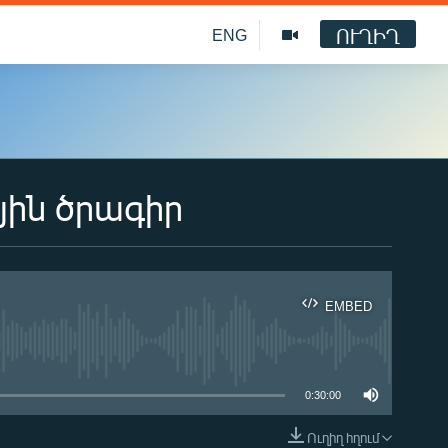
ՈՒՂԻՂ
ENG
յին ծրագիր
EMBED
ble
0:30:00
Ուղիղ հղում