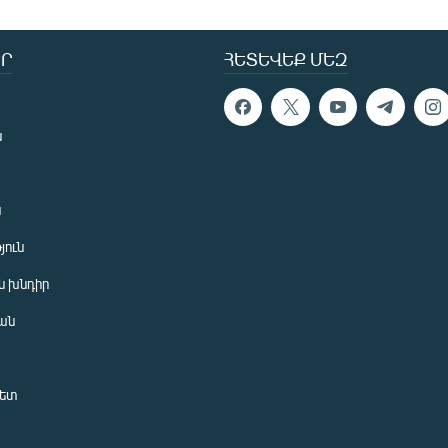
Ր
ՀԵՏԵՎԵՔ ՄԵԶ
ն
ն
յուն
 խնդիր
ան
նետ