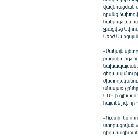
վավերացման մ
դրանց ձախողվե
հանրության հա
չբացվեց Եվրոպ
Սերժ Սարգսյա
«Սակայն պետք
բացակայությու
նախապայմաննե
ցեղասպանությ
ժխտողականութ
անսպառ չլինել
ՄԱԿ-ի գլխավո
հայտնելով, որ
«Ուստի, ես որ
ստորագրված «
դիվանագիտակա