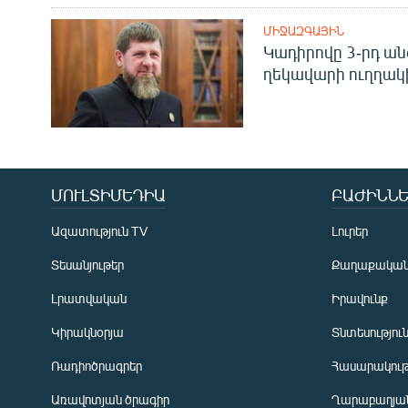
ՄԻՋԱԶԳԱՅԻՆ
Կադիրովը 3-րդ ան
ղեկավարի ուղղակի
ՄՈՒԼՏԻՄԵԴԻԱ
ԲԱԺԻՆՆԵ
Ազատություն TV
Լուրեր
Տեսանյութեր
Քաղաքակա
Լրատվական
Իրավունք
Կիրակնօրյա
Տնտեսությու
Ռադիոծրագրեր
Հասարակութ
Առավոտյան ծրագիր
Ղարաբաղյան