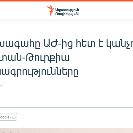
խագահը ԱԺ-ից հետ է կանչ
տան-Թուրքիա
ագրությունները
15
oogle-ում