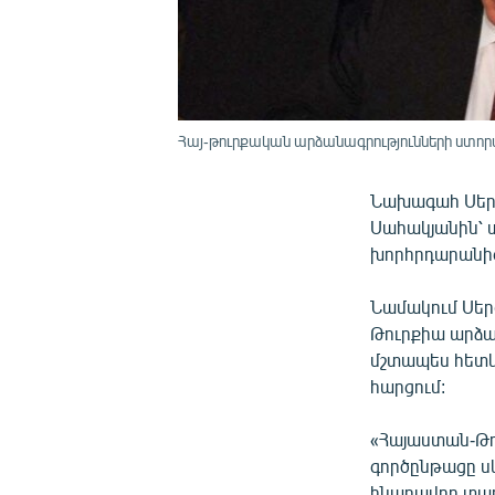
Հայ-թուրքական արձանագրությունների ստորագ
Նախագահ Սերժ
Սահակյանին՝ 
խորհրդարանից 
Նամակում Սերժ
Թուրքիա արձա
մշտապես հետևո
հարցում:
«Հայաստան-Թո
գործընթացը սկ
հնարավոր տար