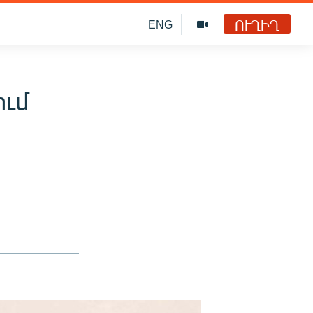
ՈՒՂԻՂ
ENG
ում