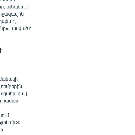
, այնպես էլ
միջազգային
դպես էլ
նը»,- ասված է
քի
ամանակի
պտեմբերին,
խագահը՝ ցավ
ն համար:
խում
յան միջև
նի