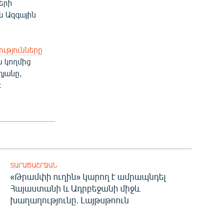
երի
ն Ազգային
ւթյունները
ն կողմից
յանը,
:
ՏԱՐԱԾԱՇՐՋԱՆ
«Թրամփի ուղին» կարող է ամրապնդել
Հայաստանի և Ադրբեջանի միջև
խաղաղությունը. Լայթսթոուն