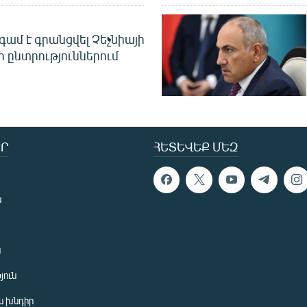
գամ է գրանցվել Չեչնիայի
 ընտրություններում
Ր
ՀԵՏԵՎԵՔ ՄԵԶ
ն
ն
յուն
 խնդիր