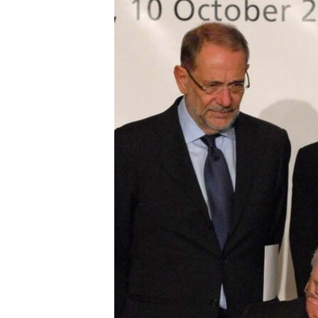
ՄԻՋԱԶԳԱՅԻՆ
ՄՇԱԿՈՒՅԹ
ՍՊՈՐՏ
ՄԵԿՆԱԲԱՆՈՒԹՅՈՒՆ
ՏՏ ԵՒ ԻՆՏԵՐՆԵՏ
ԿՈՐՈՆԱՎԻՐՈՒՍ
ԱՐԽԻՎ
ՏԵՍԱՆՅՈՒԹԵՐ
ԲԱՆԱՎԵՃ
ՁԳՏԵԼՈՎ ԼԱՎԱԳՈՒՅՆԻՆ
ՓՈԴՔԱՍԹ