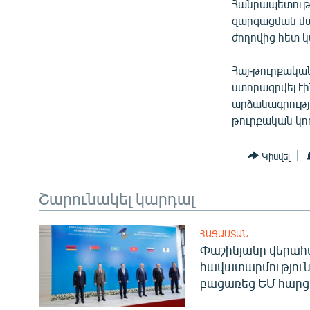
Հանրապետությ
զարգացման մա
ժողովից հետ կա
Հայ-թուրքակա
ստորագրվել էի
արձանագրությ
թուրքական կո
Կիսվել
Շարունակել կարդալ
ՀԱՅԱՍՏԱՆ
Փաշինյանը վերա
հավատարմություն
բացառեց ԵՄ հարց