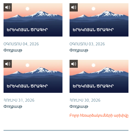
English
Русский
ՀԵՏԵՎԵՔ ՄԵԶ
ՕԳՈՍՏՈՍ 04, 2026
ՕԳՈՍՏՈՍ 03, 2026
Փոդքասթ
Փոդքասթ
«Ազատության» բոլոր կայքերը
ՀՈՒԼԻՍ 31, 2026
ՀՈՒԼԻՍ 30, 2026
Փոդքասթ
Փոդքասթ
Բոլոր հեռարձակումների արխիվը