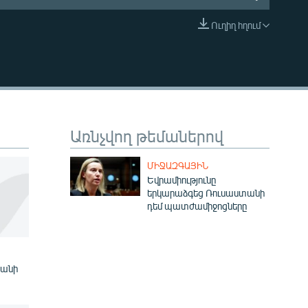
Ուղիղ հղում
EMBED
Առնչվող թեմաներով
ՄԻՋԱԶԳԱՅԻՆ
Եվրամիությունը
երկարաձգեց Ռուսաստանի
դեմ պատժամիջոցները
յանի