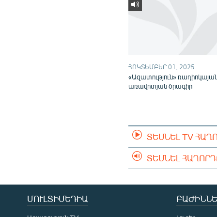
ՀՈԿՏԵՄԲԵՐ 01, 2025
«Ազատություն» ռադիոկայա
առավոտյան ծրագիր
ՏԵՍՆԵԼ TV ՀԱՂ
ՏԵՍՆԵԼ ՀԱՂՈՐ
ՄՈՒԼՏԻՄԵԴԻԱ
ԲԱԺԻՆՆԵ