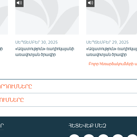
ՍԵՊՏԵՄԲԵՐ 30, 2025
ՍԵՊՏԵՄԲԵՐ 29, 2025
նի
«Ազատություն» ռադիոկայանի
«Ազատություն» ռադիոկա
առավոտյան ծրագիր
առավոտյան ծրագիր
Բոլոր հեռարձակումների 
ՈՐԴՈՒՄՆԵՐԸ
ԴՈՒՄՆԵՐԸ
Ր
ՀԵՏԵՎԵՔ ՄԵԶ