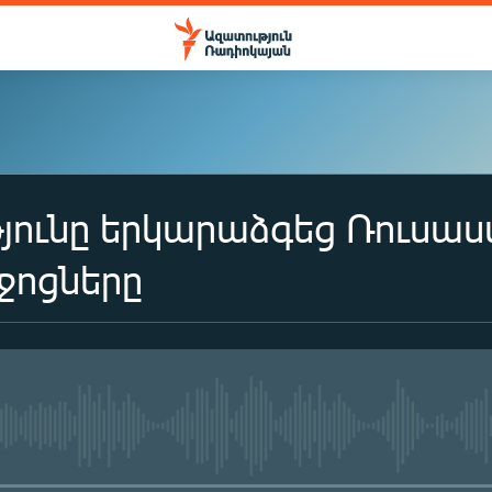
յունը երկարաձգեց Ռուսա
ոցները
No media source currently availa