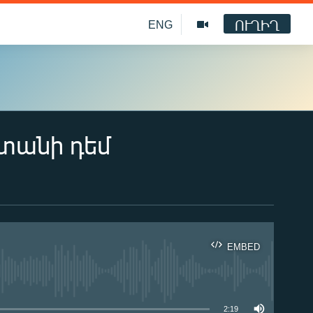
ՈՒՂԻՂ
ENG
ստանի դեմ
EMBED
ble
2:19