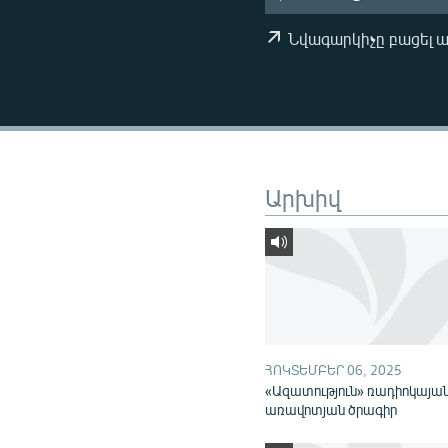
ՄԻՋԱԶԳԱՅԻՆ
ՄՇԱԿՈՒՅԹ
Նվագարկիչը բացել 
ՍՊՈՐՏ
ՄԵԿՆԱԲԱՆՈՒԹՅՈՒՆ
ՏՏ ԵՒ ԻՆՏԵՐՆԵՏ
ԿՈՐՈՆԱՎԻՐՈՒՍ
Արխիվ
ԱՐԽԻՎ
ՏԵՍԱՆՅՈՒԹԵՐ
ԲԱՆԱՎԵՃ
ՁԳՏԵԼՈՎ ԼԱՎԱԳՈՒՅՆԻՆ
ՓՈԴՔԱՍԹ
ՀՈԿՏԵՄԲԵՐ 06, 2025
«Ազատություն» ռադիոկայա
առավոտյան ծրագիր