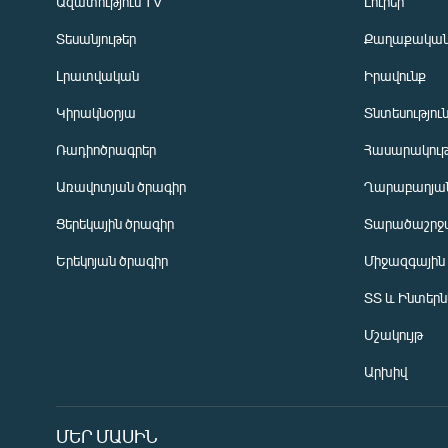
Ազատություն TV
Լուրեր
Տեսանյութեր
Քաղաքակա
Լրատվական
Իրավունք
Կիրակնօրյա
Տնտեսությու
Ռադիոծրագրեր
Հասարակութ
Առավոտյան ծրագիր
Ղարաբաղյան
Ցերեկային ծրագիր
Տարածաշրջ
Հայերեն
Երեկոյան ծրագիր
Միջազգային
English
ՏՏ և Ինտեր
Русский
Մշակույթ
ՀԵՏԵՎԵՔ ՄԵԶ
Արխիվ
ՄԵՐ ՄԱՍԻՆ