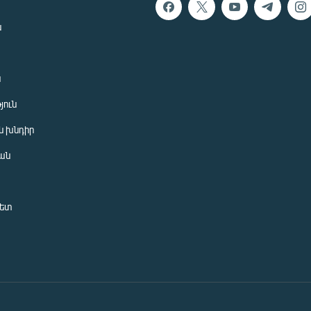
ն
ն
յուն
 խնդիր
ան
նետ