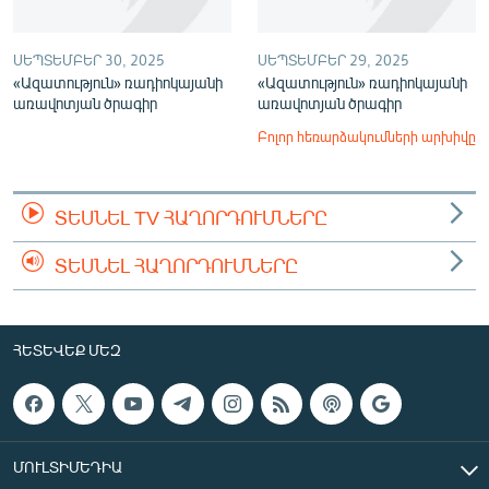
ՍԵՊՏԵՄԲԵՐ 30, 2025
ՍԵՊՏԵՄԲԵՐ 29, 2025
«Ազատություն» ռադիոկայանի
«Ազատություն» ռադիոկայանի
առավոտյան ծրագիր
առավոտյան ծրագիր
Բոլոր հեռարձակումների արխիվը
ՏԵՍՆԵԼ TV ՀԱՂՈՐԴՈՒՄՆԵՐԸ
ՏԵՍՆԵԼ ՀԱՂՈՐԴՈՒՄՆԵՐԸ
ՀԵՏԵՎԵՔ ՄԵԶ
ՄՈՒԼՏԻՄԵԴԻԱ