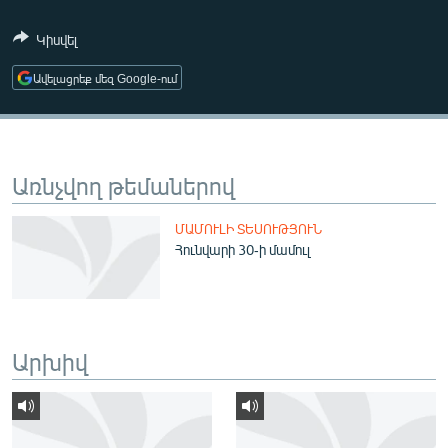
ՄԻՋԱԶԳԱՅԻՆ
Կիսվել
ՄՇԱԿՈՒՅԹ
Ավելացրեք մեզ Google-ում
ՍՊՈՐՏ
ՄԵԿՆԱԲԱՆՈՒԹՅՈՒՆ
ՏՏ ԵՒ ԻՆՏԵՐՆԵՏ
Առնչվող թեմաներով
ԿՈՐՈՆԱՎԻՐՈՒՍ
ՄԱՄՈՒԼԻ ՏԵՍՈՒԹՅՈՒՆ
ԱՐԽԻՎ
Հունվարի 30-ի մամուլ
ՏԵՍԱՆՅՈՒԹԵՐ
ԲԱՆԱՎԵՃ
ՁԳՏԵԼՈՎ ԼԱՎԱԳՈՒՅՆԻՆ
Արխիվ
ՓՈԴՔԱՍԹ
Հայերեն