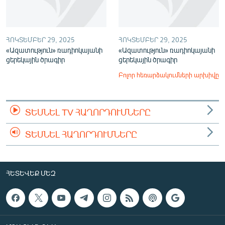
ՀՈԿՏԵՄԲԵՐ 29, 2025
ՀՈԿՏԵՄԲԵՐ 29, 2025
«Ազատություն» ռադիոկայանի
«Ազատություն» ռադիոկայանի
ցերեկային ծրագիր
ցերեկային ծրագիր
Բոլոր հեռարձակումների արխիվը
ՏԵՍՆԵԼ TV ՀԱՂՈՐԴՈՒՄՆԵՐԸ
ՏԵՍՆԵԼ ՀԱՂՈՐԴՈՒՄՆԵՐԸ
ՀԵՏԵՎԵՔ ՄԵԶ