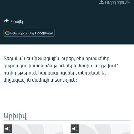
Ուղիղ հղում
ՄԻՋԱԶԳԱՅԻՆ
ՄՇԱԿՈՒՅԹ
Կիսվել
ՍՊՈՐՏ
Ավելացրեք մեզ Google-ում
ՄԵԿՆԱԲԱՆՈՒԹՅՈՒՆ
ՏՏ ԵՒ ԻՆՏԵՐՆԵՏ
Տեղական եւ միջազգային լուրեր, ռեպորտաժներ
ԿՈՐՈՆԱՎԻՐՈՒՍ
զարգացող իրադարձությունների մասին, այդ թվում՝
ԱՐԽԻՎ
ուղիղ եթերում, հարցազրույցներ, տեղական եւ
միջազգային մամուլի տեսություն:
ՏԵՍԱՆՅՈՒԹԵՐ
ԲԱՆԱՎԵՃ
ՁԳՏԵԼՈՎ ԼԱՎԱԳՈՒՅՆԻՆ
ՓՈԴՔԱՍԹ
Արխիվ
Հայերեն