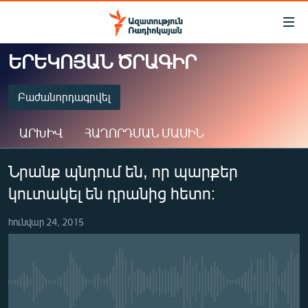
Մատչելիության
հղումներ
Անցնել
ԵՐԵԿՈՅԱՆ ԾՐԱԳԻՐ
հիմնական
ԱԶԱՏՈՒԹՅՈՒՆ TV
բովանդակությանը
ՀԱՅԱՍՏԱՆ
Բաժանորդագրվել
Անցնել
հիմնական
ՔԱՂԱՔԱԿԱՆ
ԱՐԽԻՎ
ՀԱՂՈՐԴՄԱՆ ՄԱՍԻՆ
մենյուին
ԸՆՏՐՈՒԹՅՈՒՆՆԵՐ 2026
Որոնում
ԲԱԺԱՆՈՐԴԱԳՐՎԵԼ
Նրանք պնդում են, որ պարքեր
ԻՐԱՎՈՒՆՔ
կուտակել են դրանից հետո։
ՀԱՍԱՐԱԿՈՒԹՅՈՒՆ
Spotify
ՏՆՏԵՍՈՒԹՅՈՒՆ
հունվար 24, 2015
Բաժանորդագրվել
ՂԱՐԱԲԱՂ
ՊԱՏԵՐԱԶՄԻ 6 ՇԱԲԱԹՆԵՐԸ
No media source currently available
ՏԱՐԱԾԱՇՐՋԱՆ