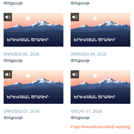
Փոդքասթ
Փոդքասթ
English
Русский
ՀԵՏԵՎԵՔ ՄԵԶ
ՕԳՈՍՏՈՍ 05, 2026
ՕԳՈՍՏՈՍ 04, 2026
Փոդքասթ
Փոդքասթ
«Ազատության» բոլոր կայքերը
ՕԳՈՍՏՈՍ 03, 2026
ՀՈՒԼԻՍ 31, 2026
Փոդքասթ
Փոդքասթ
Բոլոր հեռարձակումների արխիվը