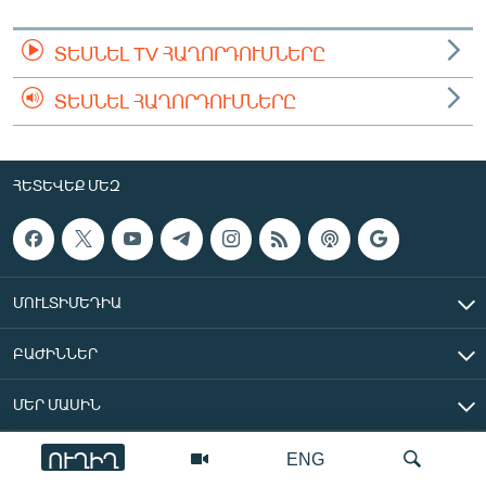
ՏԵՍՆԵԼ TV ՀԱՂՈՐԴՈՒՄՆԵՐԸ
ՏԵՍՆԵԼ ՀԱՂՈՐԴՈՒՄՆԵՐԸ
ՀԵՏԵՎԵՔ ՄԵԶ
ՄՈՒԼՏԻՄԵԴԻԱ
ԲԱԺԻՆՆԵՐ
ՄԵՐ ՄԱՍԻՆ
ՈՒՂԻՂ
ENG
«Ազատ Եվրոպա/Ազատություն» ռադիոկայան © 2026