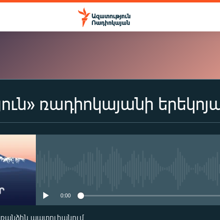
ուն» ռադիոկայանի երեկոյ
ԲԱԺԱՆՈՐԴԱԳՐՎԵԼ
Apple Podcasts
Spotify
No media source currently availa
0:00
Բաժանորդագրվել
առանձին պատուհանում