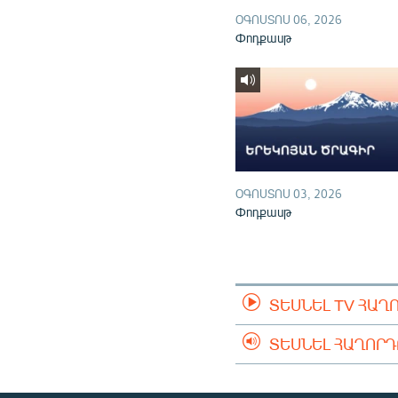
ՕԳՈՍՏՈՍ 06, 2026
Փոդքասթ
ՕԳՈՍՏՈՍ 03, 2026
Փոդքասթ
ՏԵՍՆԵԼ TV ՀԱՂ
ՏԵՍՆԵԼ ՀԱՂՈՐ