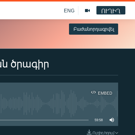
ՈՒՂԻՂ
ENG
Բաժանորդագրվել
ան ծրագիր
EMBED
ble
59:58
Ուղիղ հղում