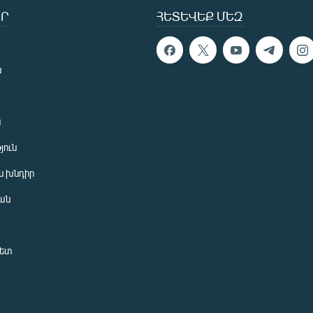
Ր
ՀԵՏԵՎԵՔ ՄԵԶ
ն
ն
յուն
 խնդիր
ան
նետ