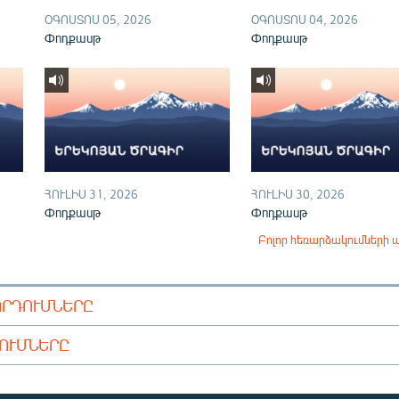
ՕԳՈՍՏՈՍ 05, 2026
ՕԳՈՍՏՈՍ 04, 2026
Փոդքասթ
Փոդքասթ
ՀՈՒԼԻՍ 31, 2026
ՀՈՒԼԻՍ 30, 2026
Փոդքասթ
Փոդքասթ
Բոլոր հեռարձակումների 
ՈՐԴՈՒՄՆԵՐԸ
ԴՈՒՄՆԵՐԸ