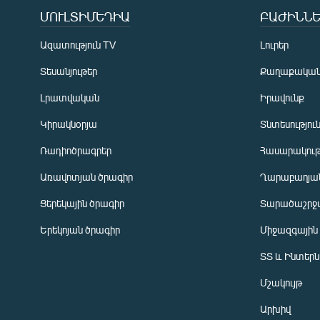
ՄՈՒԼՏԻՄԵԴԻԱ
ԲԱԺԻՆՆԵ
Ազատություն TV
Լուրեր
Տեսանյութեր
Քաղաքակա
Լրատվական
Իրավունք
Կիրակնօրյա
Տնտեսությու
Ռադիոծրագրեր
Հասարակութ
Առավոտյան ծրագիր
Ղարաբաղյան
Ցերեկային ծրագիր
Տարածաշրջ
Հայերեն
Երեկոյան ծրագիր
Միջազգային
English
ՏՏ և Ինտեր
Русский
Մշակույթ
ՀԵՏԵՎԵՔ ՄԵԶ
Արխիվ