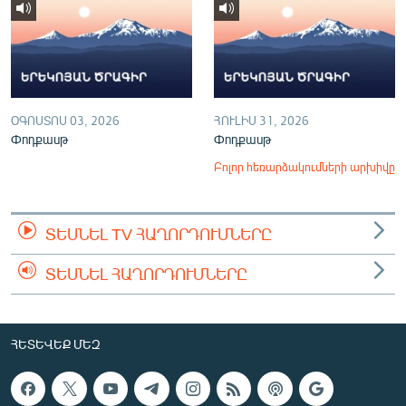
ՕԳՈՍՏՈՍ 03, 2026
ՀՈՒԼԻՍ 31, 2026
Փոդքասթ
Փոդքասթ
Բոլոր հեռարձակումների արխիվը
ՏԵՍՆԵԼ TV ՀԱՂՈՐԴՈՒՄՆԵՐԸ
ՏԵՍՆԵԼ ՀԱՂՈՐԴՈՒՄՆԵՐԸ
ՀԵՏԵՎԵՔ ՄԵԶ