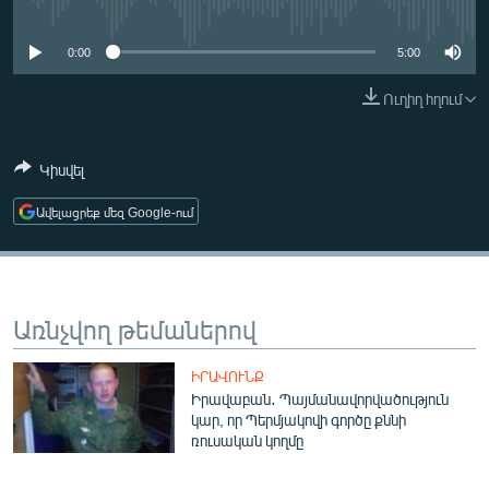
No media source currently available
ՄԻՋԱԶԳԱՅԻՆ
0:00
5:00
ՄՇԱԿՈՒՅԹ
ՍՊՈՐՏ
Ուղիղ հղում
ՄԵԿՆԱԲԱՆՈՒԹՅՈՒՆ
Կիսվել
ՏՏ ԵՒ ԻՆՏԵՐՆԵՏ
Ավելացրեք մեզ Google-ում
ԿՈՐՈՆԱՎԻՐՈՒՍ
ԱՐԽԻՎ
ՏԵՍԱՆՅՈՒԹԵՐ
Առնչվող թեմաներով
ԲԱՆԱՎԵՃ
ՁԳՏԵԼՈՎ ԼԱՎԱԳՈՒՅՆԻՆ
ԻՐԱՎՈՒՆՔ
Իրավաբան․ Պայմանավորվածություն
ՓՈԴՔԱՍԹ
կար, որ Պերմյակովի գործը քննի
ռուսական կողմը
Հայերեն