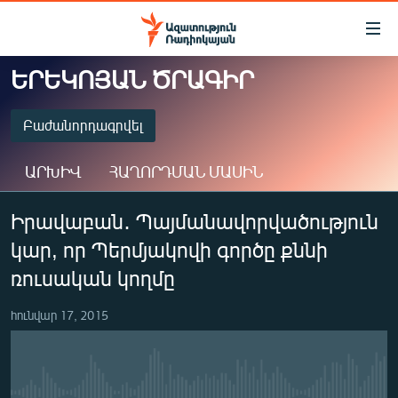
Մատչելիության
հղումներ
Անցնել
ԵՐԵԿՈՅԱՆ ԾՐԱԳԻՐ
հիմնական
ԱԶԱՏՈՒԹՅՈՒՆ TV
բովանդակությանը
ՀԱՅԱՍՏԱՆ
Բաժանորդագրվել
Անցնել
հիմնական
ՔԱՂԱՔԱԿԱՆ
ԱՐԽԻՎ
ՀԱՂՈՐԴՄԱՆ ՄԱՍԻՆ
մենյուին
ԸՆՏՐՈՒԹՅՈՒՆՆԵՐ 2026
Որոնում
ԲԱԺԱՆՈՐԴԱԳՐՎԵԼ
Իրավաբան․ Պայմանավորվածություն
ԻՐԱՎՈՒՆՔ
կար, որ Պերմյակովի գործը քննի
ՀԱՍԱՐԱԿՈՒԹՅՈՒՆ
Spotify
ռուսական կողմը
ՏՆՏԵՍՈՒԹՅՈՒՆ
Բաժանորդագրվել
հունվար 17, 2015
ՂԱՐԱԲԱՂ
ՊԱՏԵՐԱԶՄԻ 6 ՇԱԲԱԹՆԵՐԸ
ՏԱՐԱԾԱՇՐՋԱՆ