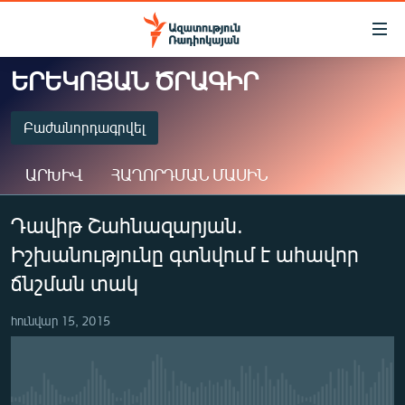
Մատչելիության
հղումներ
Անցնել
ԵՐԵԿՈՅԱՆ ԾՐԱԳԻՐ
հիմնական
ԱԶԱՏՈՒԹՅՈՒՆ TV
բովանդակությանը
ՀԱՅԱՍՏԱՆ
Բաժանորդագրվել
Անցնել
հիմնական
ՔԱՂԱՔԱԿԱՆ
ԱՐԽԻՎ
ՀԱՂՈՐԴՄԱՆ ՄԱՍԻՆ
մենյուին
ԸՆՏՐՈՒԹՅՈՒՆՆԵՐ 2026
Որոնում
ԲԱԺԱՆՈՐԴԱԳՐՎԵԼ
Դավիթ Շահնազարյան.
ԻՐԱՎՈՒՆՔ
Իշխանությունը գտնվում է ահավոր
ՀԱՍԱՐԱԿՈՒԹՅՈՒՆ
Spotify
ճնշման տակ
ՏՆՏԵՍՈՒԹՅՈՒՆ
Բաժանորդագրվել
հունվար 15, 2015
ՂԱՐԱԲԱՂ
ՊԱՏԵՐԱԶՄԻ 6 ՇԱԲԱԹՆԵՐԸ
ՏԱՐԱԾԱՇՐՋԱՆ