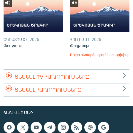
ՕԳՈՍՏՈՍ 03, 2026
ՀՈՒԼԻՍ 31, 2026
Փոդքասթ
Փոդքասթ
Բոլոր հեռարձակումների արխիվը
ՏԵՍՆԵԼ TV ՀԱՂՈՐԴՈՒՄՆԵՐԸ
ՏԵՍՆԵԼ ՀԱՂՈՐԴՈՒՄՆԵՐԸ
ՀԵՏԵՎԵՔ ՄԵԶ