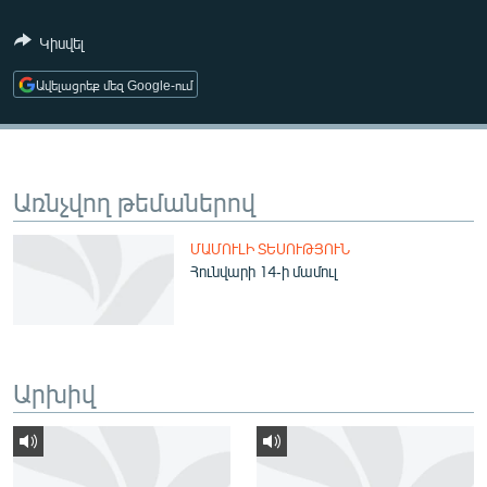
ՄԻՋԱԶԳԱՅԻՆ
Կիսվել
ՄՇԱԿՈՒՅԹ
Ավելացրեք մեզ Google-ում
ՍՊՈՐՏ
ՄԵԿՆԱԲԱՆՈՒԹՅՈՒՆ
ՏՏ ԵՒ ԻՆՏԵՐՆԵՏ
Առնչվող թեմաներով
ԿՈՐՈՆԱՎԻՐՈՒՍ
ՄԱՄՈՒԼԻ ՏԵՍՈՒԹՅՈՒՆ
ԱՐԽԻՎ
Հունվարի 14-ի մամուլ
ՏԵՍԱՆՅՈՒԹԵՐ
ԲԱՆԱՎԵՃ
ՁԳՏԵԼՈՎ ԼԱՎԱԳՈՒՅՆԻՆ
Արխիվ
ՓՈԴՔԱՍԹ
Հայերեն