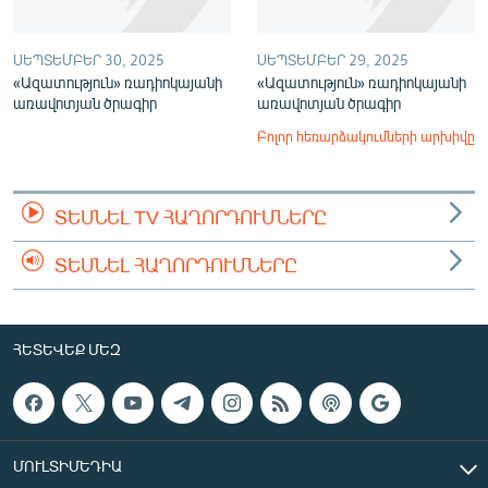
ՍԵՊՏԵՄԲԵՐ 30, 2025
ՍԵՊՏԵՄԲԵՐ 29, 2025
«Ազատություն» ռադիոկայանի
«Ազատություն» ռադիոկայանի
առավոտյան ծրագիր
առավոտյան ծրագիր
Բոլոր հեռարձակումների արխիվը
ՏԵՍՆԵԼ TV ՀԱՂՈՐԴՈՒՄՆԵՐԸ
ՏԵՍՆԵԼ ՀԱՂՈՐԴՈՒՄՆԵՐԸ
ՀԵՏԵՎԵՔ ՄԵԶ
ՄՈՒԼՏԻՄԵԴԻԱ