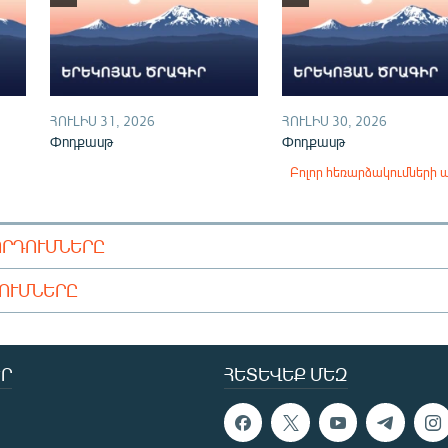
ՀՈՒԼԻՍ 31, 2026
ՀՈՒԼԻՍ 30, 2026
Փոդքասթ
Փոդքասթ
Բոլոր հեռարձակումների 
ՈՐԴՈՒՄՆԵՐԸ
ԴՈՒՄՆԵՐԸ
Ր
ՀԵՏԵՎԵՔ ՄԵԶ