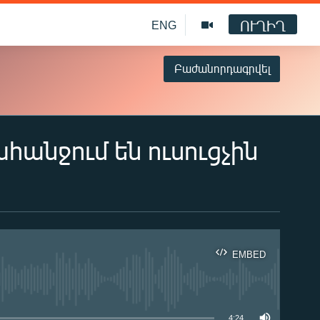
ՈՒՂԻՂ
ENG
Բաժանորդագրվել
անջում են ուսուցչին
EMBED
ble
4:24