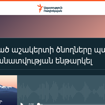
ած աշակերտի ծնողները պահ
ԲԱԺԱՆՈՐԴԱԳՐՎԵԼ
ատվության ենթարկել
Apple Podcasts
Spotify
No media source currently availa
Բաժանորդագրվել
0:00