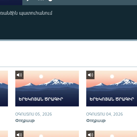
առանձին պատուհանում
ՕԳՈՍՏՈՍ 05, 2026
ՕԳՈՍՏՈՍ 04, 2026
Փոդքասթ
Փոդքասթ