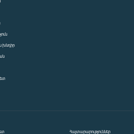
ն
ն
յուն
 խնդիր
ան
նետ
ետ
Հայտարարություններ