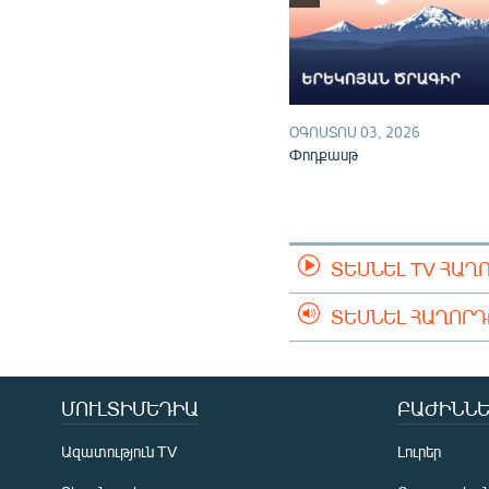
ՕԳՈՍՏՈՍ 03, 2026
Փոդքասթ
ՏԵՍՆԵԼ TV ՀԱՂ
ՏԵՍՆԵԼ ՀԱՂՈՐ
ՄՈՒԼՏԻՄԵԴԻԱ
ԲԱԺԻՆՆԵ
Ազատություն TV
Լուրեր