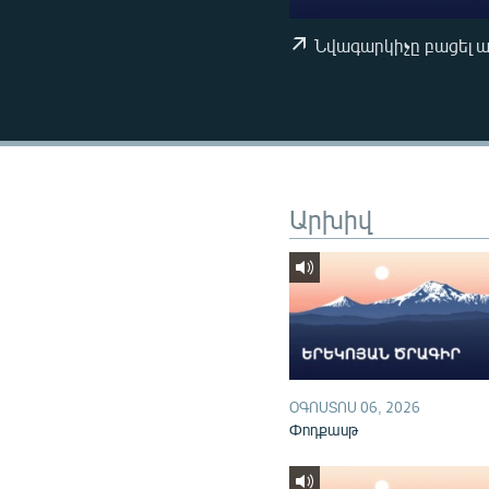
ՄԻՋԱԶԳԱՅԻՆ
ՄՇԱԿՈՒՅԹ
Նվագարկիչը բացել 
ՍՊՈՐՏ
ՄԵԿՆԱԲԱՆՈՒԹՅՈՒՆ
ՏՏ ԵՒ ԻՆՏԵՐՆԵՏ
ԿՈՐՈՆԱՎԻՐՈՒՍ
Արխիվ
ԱՐԽԻՎ
ՏԵՍԱՆՅՈՒԹԵՐ
ԲԱՆԱՎԵՃ
ՁԳՏԵԼՈՎ ԼԱՎԱԳՈՒՅՆԻՆ
ՓՈԴՔԱՍԹ
ՕԳՈՍՏՈՍ 06, 2026
Փոդքասթ