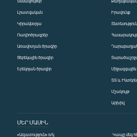
Տեսանյութեր
Քաղաքակա
Լրատվական
Իրավունք
Կիրակնօրյա
Տնտեսությու
Ռադիոծրագրեր
Հասարակութ
Առավոտյան ծրագիր
Ղարաբաղյան
Ցերեկային ծրագիր
Տարածաշրջ
Հայերեն
Երեկոյան ծրագիր
Միջազգային
English
ՏՏ և Ինտեր
Русский
Մշակույթ
ՀԵՏԵՎԵՔ ՄԵԶ
Արխիվ
ՄԵՐ ՄԱՍԻՆ
«Ազատություն» ռ/կ
Կապը մեզ հ