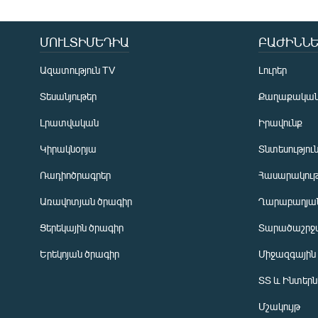
ՄՈՒԼՏԻՄԵԴԻԱ
ԲԱԺԻՆՆԵ
Ազատություն TV
Լուրեր
Տեսանյութեր
Քաղաքակա
Լրատվական
Իրավունք
Կիրակնօրյա
Տնտեսությու
Ռադիոծրագրեր
Հասարակութ
Առավոտյան ծրագիր
Ղարաբաղյան
Ցերեկային ծրագիր
Տարածաշրջ
Հայերեն
Երեկոյան ծրագիր
Միջազգային
English
ՏՏ և Ինտեր
Русский
Մշակույթ