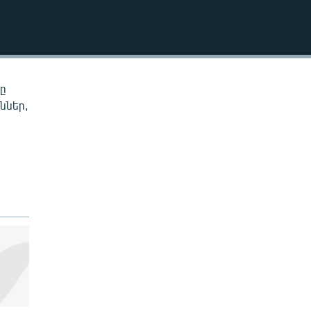
EMBED
նը
ններ,