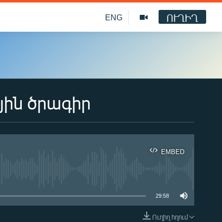
ՈՒՂԻՂ
ENG
յին ծրագիր
EMBED
ble
29:58
Ուղիղ հղում