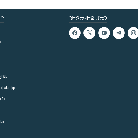
Ր
ՀԵՏԵՎԵՔ ՄԵԶ
ն
ն
յուն
 խնդիր
ան
նետ