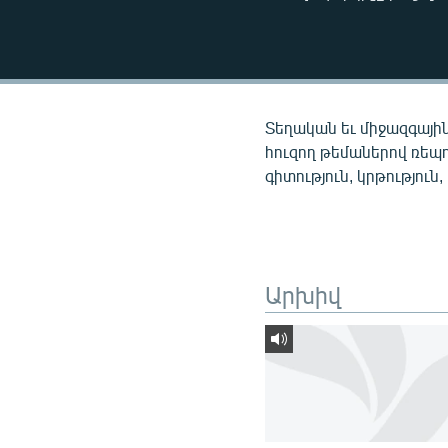
ՄԻՋԱԶԳԱՅԻՆ
ՄՇԱԿՈՒՅԹ
ՍՊՈՐՏ
ՄԵԿՆԱԲԱՆՈՒԹՅՈՒՆ
Տեղական եւ միջազգային
ՏՏ ԵՒ ԻՆՏԵՐՆԵՏ
հուզող թեմաներով ռեպ
գիտություն, կրթություն,
ԿՈՐՈՆԱՎԻՐՈՒՍ
ԱՐԽԻՎ
ՏԵՍԱՆՅՈՒԹԵՐ
Արխիվ
ԲԱՆԱՎԵՃ
ՁԳՏԵԼՈՎ ԼԱՎԱԳՈՒՅՆԻՆ
ՓՈԴՔԱՍԹ