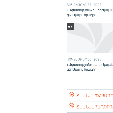
ՀՈԿՏԵՄԲԵՐ 31, 2025
«Ազատություն» ռադիոկայա
ցերեկային ծրագիր
ՀՈԿՏԵՄԲԵՐ 30, 2025
«Ազատություն» ռադիոկայա
ցերեկային ծրագիր
ՏԵՍՆԵԼ TV ՀԱՂ
ՏԵՍՆԵԼ ՀԱՂՈՐ