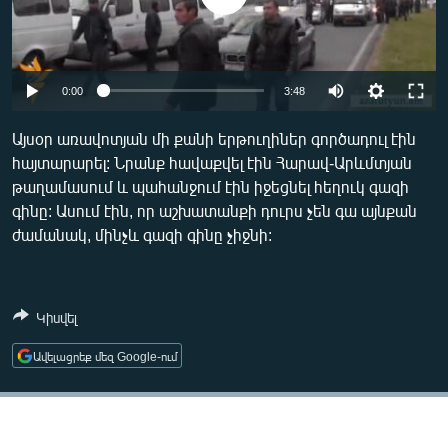
ՄԻՋԱԶԳԱՅԻՆ
ՄՇԱԿՈՒՅԹ
ՍՊՈՐՏ
0:00
3:48
ՄԵԿՆԱԲԱՆՈՒԹՅՈՒՆ
Այսօր առավոտյան մի քանի երթուղիներ գործադուլ էին
ՏՏ ԵՒ ԻՆՏԵՐՆԵՏ
հայտարարել: Նրանք հավաքվել էին Հարավ-Արևմտյան
թաղամասում և պահանջում էին իջեցնել հեղուկ գազի
ԿՈՐՈՆԱՎԻՐՈՒՍ
գինը: Ասում էին, որ աշխատանքի դուրս չեն գա այնքան
ԱՐԽԻՎ
ժամանակ, մինչև գազի գինը չիջնի:
ՏԵՍԱՆՅՈՒԹԵՐ
ԲԱՆԱՎԵՃ
Կիսվել
ՁԳՏԵԼՈՎ ԼԱՎԱԳՈՒՅՆԻՆ
Ավելացրեք մեզ Google-ում
ՓՈԴՔԱՍԹ
Հայերեն