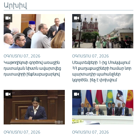
Արխիվ
English
Русский
ՀԵՏԵՎԵՔ ՄԵԶ
ՕԳՈՍՏՈՍ 07, 2026
ՕԳՈՍՏՈՍ 07, 2026
Կաթողիկոսի գործով առաջին
Սեպտեմբերի 1-ից Մոսկվայում
դատական նիստն ավարտվեց
ՀՀ քաղաքացիների համար նոր
դատավորի ինքնաբացարկով
պարտադիր պահանջներ
«Ազատության» բոլոր կայքերը
կգործեն. ինչ է փոխվում
ՕԳՈՍՏՈՍ 07, 2026
ՕԳՈՍՏՈՍ 07, 2026