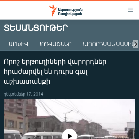
Մատչելիության
հղումներ
Անցնել
ՏԵՍԱՆՅՈՒԹԵՐ
հիմնական
ԱԶԱՏՈՒԹՅՈՒՆ TV
բովանդակությանը
ԱՐԽԻՎ
ՀՈԴՎԱԾՆԵՐ
ՀԱՂՈՐԴՄԱՆ ՄԱՍԻՆ
ՀԱՅԱՍՏԱՆ
Անցնել
հիմնական
ՔԱՂԱՔԱԿԱՆ
Որոշ երթուղիների վարորդներ
մենյուին
ԸՆՏՐՈՒԹՅՈՒՆՆԵՐ 2026
Որոնում
հրաժարվել են դուրս գալ
ԻՐԱՎՈՒՆՔ
աշխատանքի
ՀԱՍԱՐԱԿՈՒԹՅՈՒՆ
դեկտեմբեր 17, 2014
ՏՆՏԵՍՈՒԹՅՈՒՆ
ՂԱՐԱԲԱՂ
ՊԱՏԵՐԱԶՄԻ 6 ՇԱԲԱԹՆԵՐԸ
ՏԱՐԱԾԱՇՐՋԱՆ
No media source currently available