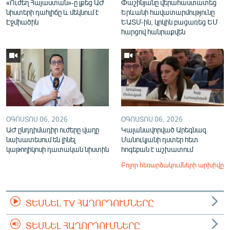
«Ուժեղ Հայաստան»-ը լքեց ԱԺ
Փաշինյանը վերահաստատեց
նիստերի դահլիճը և մեկնում է
Երևանի հավատարմությունը
Էջմիածին
ԵԱՏՄ-ին, կրկին բացառեց ԵՄ
հարցով հանրաքվեն
ՕԳՈՍՏՈՍ 06, 2026
ՕԳՈՍՏՈՍ 06, 2026
ԱԺ ընդդիմադիր ուժերը վաղը
Կալանավորված Արեգնազ
նախատեսում են լինել
Մանուկյանի դստեր հետ
կաթողիկոսի դատական նիստին
հոգեբան է աշխատում
Բոլոր հեռարձակումների արխիվը
ՏԵՍՆԵԼ TV ՀԱՂՈՐԴՈՒՄՆԵՐԸ
ՏԵՍՆԵԼ ՀԱՂՈՐԴՈՒՄՆԵՐԸ