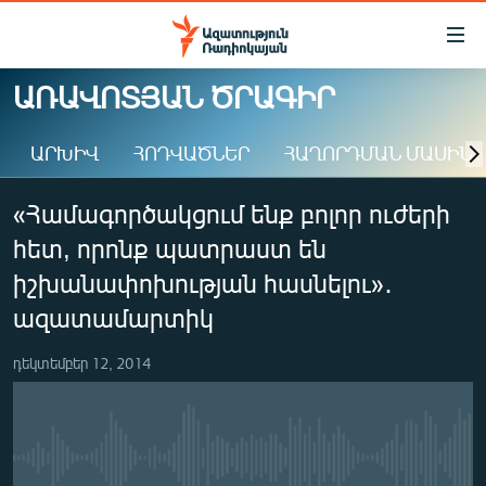
Մատչելիության
հղումներ
Անցնել
ԱՌԱՎՈՏՅԱՆ ԾՐԱԳԻՐ
հիմնական
ԱԶԱՏՈՒԹՅՈՒՆ TV
բովանդակությանը
ԱՐԽԻՎ
ՀՈԴՎԱԾՆԵՐ
ՀԱՂՈՐԴՄԱՆ ՄԱՍԻՆ
ՀԱՅԱՍՏԱՆ
Անցնել
հիմնական
ՔԱՂԱՔԱԿԱՆ
«Համագործակցում ենք բոլոր ուժերի
մենյուին
ԸՆՏՐՈՒԹՅՈՒՆՆԵՐ 2026
Որոնում
հետ, որոնք պատրաստ են
ԻՐԱՎՈՒՆՔ
իշխանափոխության հասնելու»․
ՀԱՍԱՐԱԿՈՒԹՅՈՒՆ
ազատամարտիկ
ՏՆՏԵՍՈՒԹՅՈՒՆ
դեկտեմբեր 12, 2014
ՂԱՐԱԲԱՂ
ՊԱՏԵՐԱԶՄԻ 6 ՇԱԲԱԹՆԵՐԸ
ՏԱՐԱԾԱՇՐՋԱՆ
No media source currently available