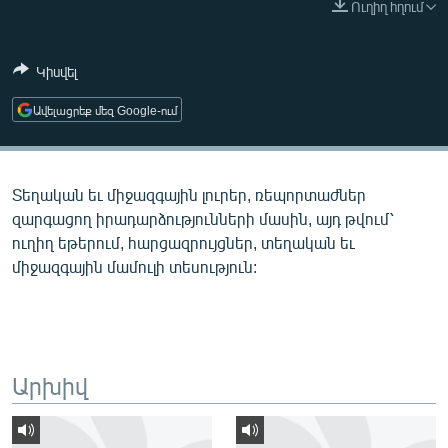
Ուղիղ հղում
ՄԻՋԱԶԳԱՅԻՆ
ՄՇԱԿՈՒՅԹ
Կիսվել
ՍՊՈՐՏ
Ավելացրեք մեզ Google-ում
ՄԵԿՆԱԲԱՆՈՒԹՅՈՒՆ
ՏՏ ԵՒ ԻՆՏԵՐՆԵՏ
Տեղական եւ միջազգային լուրեր, ռեպորտաժներ
ԿՈՐՈՆԱՎԻՐՈՒՍ
զարգացող իրադարձությունների մասին, այդ թվում՝
ԱՐԽԻՎ
ուղիղ եթերում, հարցազրույցներ, տեղական եւ
միջազգային մամուլի տեսություն:
ՏԵՍԱՆՅՈՒԹԵՐ
ԲԱՆԱՎԵՃ
ՁԳՏԵԼՈՎ ԼԱՎԱԳՈՒՅՆԻՆ
ՓՈԴՔԱՍԹ
Արխիվ
Հայերեն