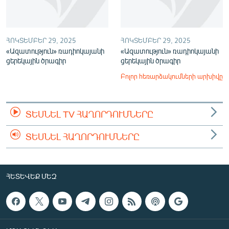
ՀՈԿՏԵՄԲԵՐ 29, 2025
ՀՈԿՏԵՄԲԵՐ 29, 2025
«Ազատություն» ռադիոկայանի
«Ազատություն» ռադիոկայանի
ցերեկային ծրագիր
ցերեկային ծրագիր
Բոլոր հեռարձակումների արխիվը
ՏԵՍՆԵԼ TV ՀԱՂՈՐԴՈՒՄՆԵՐԸ
ՏԵՍՆԵԼ ՀԱՂՈՐԴՈՒՄՆԵՐԸ
ՀԵՏԵՎԵՔ ՄԵԶ