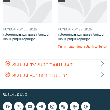
ՍԵՊՏԵՄԲԵՐ 30, 2025
ՍԵՊՏԵՄԲԵՐ 29, 2025
«Ազատություն» ռադիոկայանի
«Ազատություն» ռադիոկայանի
առավոտյան ծրագիր
առավոտյան ծրագիր
Բոլոր հեռարձակումների արխիվը
ՏԵՍՆԵԼ TV ՀԱՂՈՐԴՈՒՄՆԵՐԸ
ՏԵՍՆԵԼ ՀԱՂՈՐԴՈՒՄՆԵՐԸ
ՀԵՏԵՎԵՔ ՄԵԶ