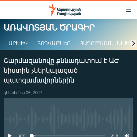
Մատչելիության
հղումներ
Անցնել
ԱՌԱՎՈՏՅԱՆ ԾՐԱԳԻՐ
հիմնական
ԱԶԱՏՈՒԹՅՈՒՆ TV
բովանդակությանը
ԱՐԽԻՎ
ՀՈԴՎԱԾՆԵՐ
ՀԱՂՈՐԴՄԱՆ ՄԱՍԻՆ
ՀԱՅԱՍՏԱՆ
Անցնել
հիմնական
ՔԱՂԱՔԱԿԱՆ
Շարմազանովը քննադատում է ԱԺ
մենյուին
ԸՆՏՐՈՒԹՅՈՒՆՆԵՐ 2026
Որոնում
նիստին չներկայացած
ԻՐԱՎՈՒՆՔ
պատգամավորներին
ՀԱՍԱՐԱԿՈՒԹՅՈՒՆ
դեկտեմբեր 05, 2014
ՏՆՏԵՍՈՒԹՅՈՒՆ
ՂԱՐԱԲԱՂ
ՊԱՏԵՐԱԶՄԻ 6 ՇԱԲԱԹՆԵՐԸ
No media source currently available
ՏԱՐԱԾԱՇՐՋԱՆ
0:00
3:19