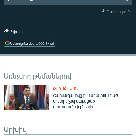
ՄԻՋԱԶԳԱՅԻՆ
Ուղիղ հղում
ՄՇԱԿՈՒՅԹ
ՍՊՈՐՏ
Կիսվել
ՄԵԿՆԱԲԱՆՈՒԹՅՈՒՆ
Ավելացրեք մեզ Google-ում
ՏՏ ԵՒ ԻՆՏԵՐՆԵՏ
ԿՈՐՈՆԱՎԻՐՈՒՍ
ԱՐԽԻՎ
Առնչվող թեմաներով
ՏԵՍԱՆՅՈՒԹԵՐ
ՔԱՂԱՔԱԿԱՆ
ԲԱՆԱՎԵՃ
Շարմազանովը քննադատում է ԱԺ
նիստին չներկայացած
ՁԳՏԵԼՈՎ ԼԱՎԱԳՈՒՅՆԻՆ
պատգամավորներին
ՓՈԴՔԱՍԹ
Արխիվ
Հայերեն