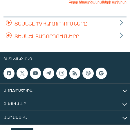
Բոլոր հեռարձակումների արխիվը
ՏԵՍՆԵԼ TV ՀԱՂՈՐԴՈՒՄՆԵՐԸ
ՏԵՍՆԵԼ ՀԱՂՈՐԴՈՒՄՆԵՐԸ
ՀԵՏԵՎԵՔ ՄԵԶ
ՄՈՒԼՏԻՄԵԴԻԱ
ԲԱԺԻՆՆԵՐ
ՄԵՐ ՄԱՍԻՆ