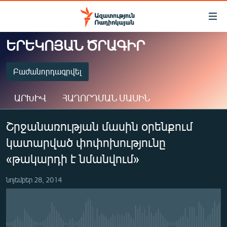
Մատչելիության
հղումներ
Անցնել
ԵՐԵԿՈՅԱՆ ԾՐԱԳԻՐ
հիմնական
ԱԶԱՏՈՒԹՅՈՒՆ TV
բովանդակությանը
ՀԱՅԱՍՏԱՆ
Բաժանորդագրվել
Անցնել
հիմնական
ՔԱՂԱՔԱԿԱՆ
ԱՐԽԻՎ
ՀԱՂՈՐԴՄԱՆ ՄԱՍԻՆ
մենյուին
ԸՆՏՐՈՒԹՅՈՒՆՆԵՐ 2026
Որոնում
ԲԱԺԱՆՈՐԴԱԳՐՎԵԼ
Շրջանառության մասին օրենքում
ԻՐԱՎՈՒՆՔ
կատարված փոփոխությունը
ՀԱՍԱՐԱԿՈՒԹՅՈՒՆ
Spotify
«թակարդի է նմանվում»
ՏՆՏԵՍՈՒԹՅՈՒՆ
Բաժանորդագրվել
նոյեմբեր 28, 2014
ՂԱՐԱԲԱՂ
ՊԱՏԵՐԱԶՄԻ 6 ՇԱԲԱԹՆԵՐԸ
ՏԱՐԱԾԱՇՐՋԱՆ