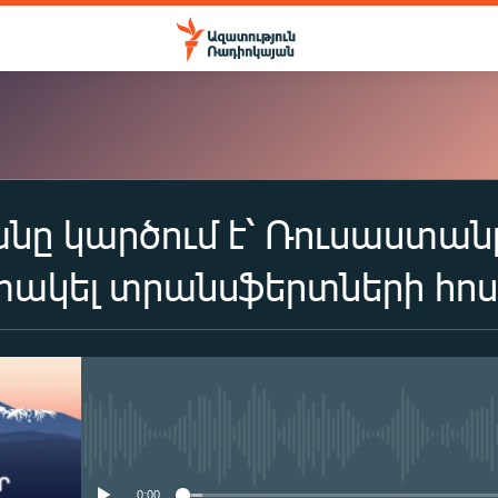
ը կարծում է՝ Ռուսաստանը
ԲԱԺԱՆՈՐԴԱԳՐՎԵԼ
ակել տրանսֆերտների հոս
Apple Podcasts
Spotify
No media source currently availa
Բաժանորդագրվել
0:00