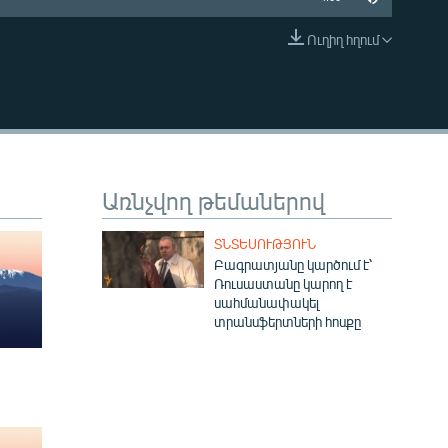
Ուղիղ հղում
EMBED
Առնչվող թեմաներով
ՏՆՏԵՍՈՒԹՅՈՒՆ
Բագրատյանը կարծում է՝
Ռուսաստանը կարող է
սահմանափակել
տրանսֆերտների հոսքը