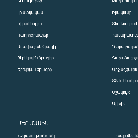
Տեսանյութեր
Քաղաքակա
Լրատվական
Իրավունք
Կիրակնօրյա
Տնտեսությու
Ռադիոծրագրեր
Հասարակութ
Առավոտյան ծրագիր
Ղարաբաղյան
Ցերեկային ծրագիր
Տարածաշրջ
Հայերեն
Երեկոյան ծրագիր
Միջազգային
English
ՏՏ և Ինտեր
Русский
Մշակույթ
ՀԵՏԵՎԵՔ ՄԵԶ
Արխիվ
ՄԵՐ ՄԱՍԻՆ
«Ազատություն» ռ/կ
Կապը մեզ հ