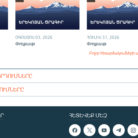
ՕԳՈՍՏՈՍ 03, 2026
ՀՈՒԼԻՍ 31, 2026
Փոդքասթ
Փոդքասթ
Բոլոր հեռարձակումների 
ՈՐԴՈՒՄՆԵՐԸ
ԴՈՒՄՆԵՐԸ
Ր
ՀԵՏԵՎԵՔ ՄԵԶ