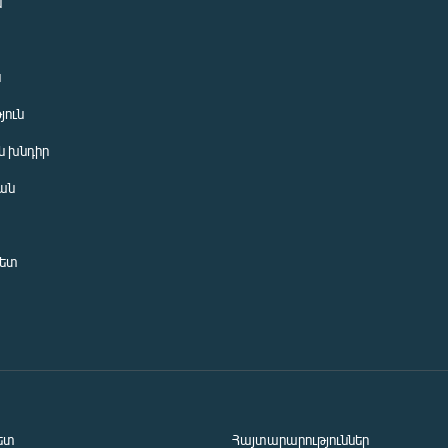
ն
ն
յուն
 խնդիր
ան
նետ
ետ
Հայտարարություններ