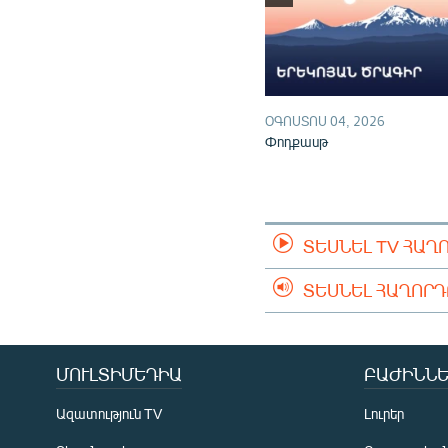
ՕԳՈՍՏՈՍ 04, 2026
Փոդքասթ
ՏԵՍՆԵԼ TV ՀԱՂ
ՏԵՍՆԵԼ ՀԱՂՈՐ
ՄՈՒԼՏԻՄԵԴԻԱ
ԲԱԺԻՆՆԵ
Ազատություն TV
Լուրեր