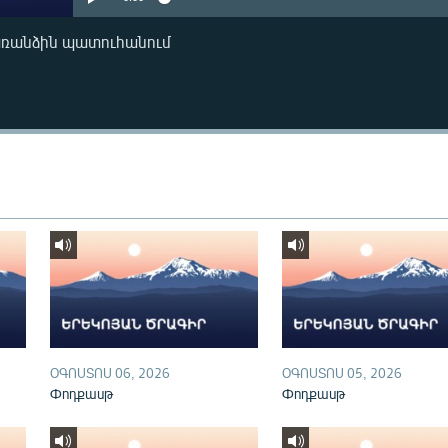
առանձին պատուհանում
ՕԳՈՍՏՈՍ 06, 2026
ՕԳՈՍՏՈՍ 05, 2026
Փոդքասթ
Փոդքասթ