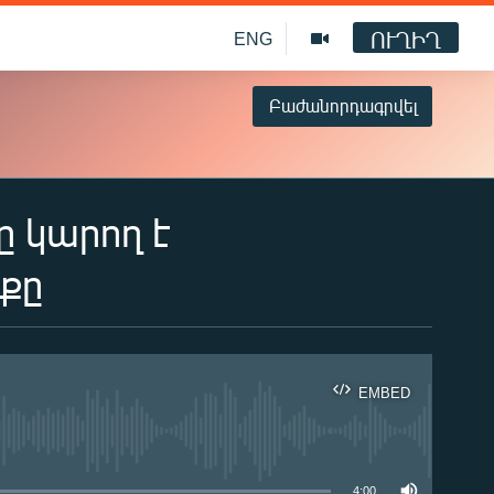
ՈՒՂԻՂ
ENG
Բաժանորդագրվել
 կարող է
քը
EMBED
ble
4:00