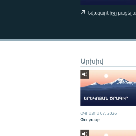
ՄԻՋԱԶԳԱՅԻՆ
ՄՇԱԿՈՒՅԹ
Նվագարկիչը բացել 
ՍՊՈՐՏ
ՄԵԿՆԱԲԱՆՈՒԹՅՈՒՆ
ՏՏ ԵՒ ԻՆՏԵՐՆԵՏ
ԿՈՐՈՆԱՎԻՐՈՒՍ
Արխիվ
ԱՐԽԻՎ
ՏԵՍԱՆՅՈՒԹԵՐ
ԲԱՆԱՎԵՃ
ՁԳՏԵԼՈՎ ԼԱՎԱԳՈՒՅՆԻՆ
ՓՈԴՔԱՍԹ
ՕԳՈՍՏՈՍ 07, 2026
Փոդքասթ