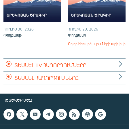
ՀՈՒԼԻՍ 30, 2026
ՀՈՒԼԻՍ 29, 2026
Փոդքասթ
Փոդքասթ
Բոլոր հեռարձակումների արխիվը
ՏԵՍՆԵԼ TV ՀԱՂՈՐԴՈՒՄՆԵՐԸ
ՏԵՍՆԵԼ ՀԱՂՈՐԴՈՒՄՆԵՐԸ
ՀԵՏԵՎԵՔ ՄԵԶ