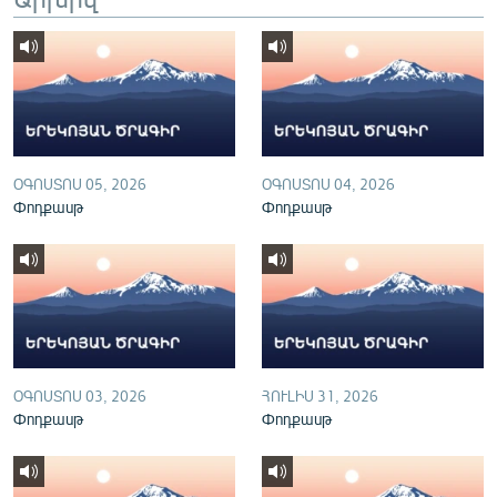
English
Русский
ՀԵՏԵՎԵՔ ՄԵԶ
ՕԳՈՍՏՈՍ 05, 2026
ՕԳՈՍՏՈՍ 04, 2026
Փոդքասթ
Փոդքասթ
«Ազատության» բոլոր կայքերը
ՕԳՈՍՏՈՍ 03, 2026
ՀՈՒԼԻՍ 31, 2026
Փոդքասթ
Փոդքասթ