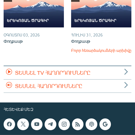
ՕԳՈՍՏՈՍ 03, 2026
ՀՈՒԼԻՍ 31, 2026
Փոդքասթ
Փոդքասթ
Բոլոր հեռարձակումների արխիվը
ՏԵՍՆԵԼ TV ՀԱՂՈՐԴՈՒՄՆԵՐԸ
ՏԵՍՆԵԼ ՀԱՂՈՐԴՈՒՄՆԵՐԸ
ՀԵՏԵՎԵՔ ՄԵԶ