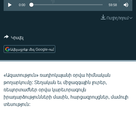
ՄԻՋԱԶԳԱՅԻՆ
0:00
59:58
ՄՇԱԿՈՒՅԹ
Ուղիղ հղում
ՍՊՈՐՏ
Կիսվել
ՄԵԿՆԱԲԱՆՈՒԹՅՈՒՆ
ՏՏ ԵՒ ԻՆՏԵՐՆԵՏ
Ավելացրեք մեզ Google-ում
ԿՈՐՈՆԱՎԻՐՈՒՍ
ԱՐԽԻՎ
«Ազատություն» ռադիոկայանի օրվա հիմնական
ՏԵՍԱՆՅՈՒԹԵՐ
թողարկումը: Տեղական եւ միջազգային լուրեր,
ռեպորտաժներ օրվա կարեւորագույն
ԲԱՆԱՎԵՃ
իրադարձությունների մասին, հարցազրույցներ, մամուլի
ՁԳՏԵԼՈՎ ԼԱՎԱԳՈՒՅՆԻՆ
տեսություն:
ՓՈԴՔԱՍԹ
Հայերեն