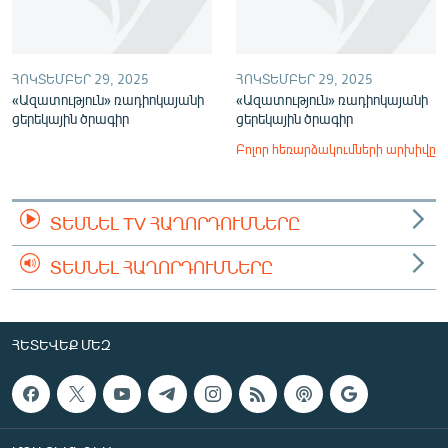
ՀՈԿՏԵՄԲԵՐ 29, 2025
ՀՈԿՏԵՄԲԵՐ 29, 2025
«Ազատություն» ռադիոկայանի
«Ազատություն» ռադիոկայանի
ցերեկային ծրագիր
ցերեկային ծրագիր
Բոլոր հեռարձակումների արխիվը
ՏԵՍՆԵԼ TV ՀԱՂՈՐԴՈՒՄՆԵՐԸ
ՏԵՍՆԵԼ ՀԱՂՈՐԴՈՒՄՆԵՐԸ
ՀԵՏԵՎԵՔ ՄԵԶ