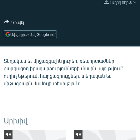
Ուղիղ հղում
ՄԻՋԱԶԳԱՅԻՆ
ՄՇԱԿՈՒՅԹ
Կիսվել
ՍՊՈՐՏ
Ավելացրեք մեզ Google-ում
ՄԵԿՆԱԲԱՆՈՒԹՅՈՒՆ
ՏՏ ԵՒ ԻՆՏԵՐՆԵՏ
Տեղական եւ միջազգային լուրեր, ռեպորտաժներ
ԿՈՐՈՆԱՎԻՐՈՒՍ
զարգացող իրադարձությունների մասին, այդ թվում՝
ԱՐԽԻՎ
ուղիղ եթերում, հարցազրույցներ, տեղական եւ
միջազգային մամուլի տեսություն:
ՏԵՍԱՆՅՈՒԹԵՐ
ԲԱՆԱՎԵՃ
ՁԳՏԵԼՈՎ ԼԱՎԱԳՈՒՅՆԻՆ
ՓՈԴՔԱՍԹ
Արխիվ
Հայերեն